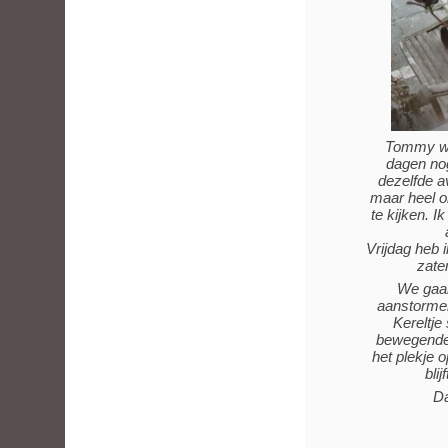
Tommy wil
dagen no
dezelfde a
maar heel o
te kijken. 
Vrijdag heb
zate
We gaa
aanstorme
Kereltje
bewegende 
het plekje 
blij
Da