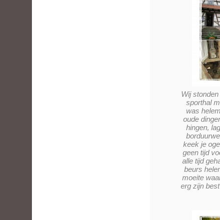
Wij stonden 
sporthal 
was helem
oude dinge
hingen, la
borduurwer
keek je oge
geen tijd v
alle tijd g
beurs helem
moeite waar
erg zijn be