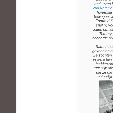
vaak even b
van Kereltje
hortensia
bewegen, w
Tommy! Ker
snel hij v
zitten om al
Tommy k
negeerde all
Samen bui
gevechten of
Ze zochten 
in onze tuin
hadden Ann
eigenlijk d
dat ze dat
natuurlijk