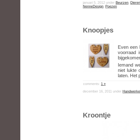
januari 5, 2012 under
Beurzen
,
Diere
NenneDesign
,
Poezen
Knoopjes
Even een k
voorraad 
bijgekome
Iemand we
niet lukte
laten. Het
comments:
1 »
december 16, 2011 under
Handwerke
Kroontje