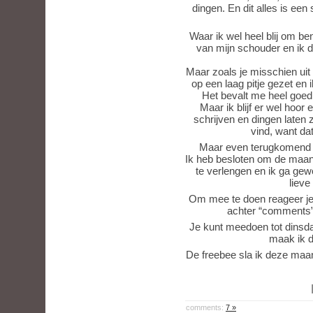
dingen. En dit alles is ee
Waar ik wel heel blij om be
van mijn schouder en ik d
Maar zoals je misschien uit 
op een laag pitje gezet en ik
Het bevalt me heel goed 
Maar ik blijf er wel hoor
schrijven en dingen laten
vind, want dat
Maar even terugkomend op
Ik heb besloten om de maa
te verlengen en ik ga ge
lieve
Om mee te doen reageer je op
achter “comments” t
Je kunt meedoen tot dins
maak ik d
De freebee sla ik deze maand
comments:
7 »