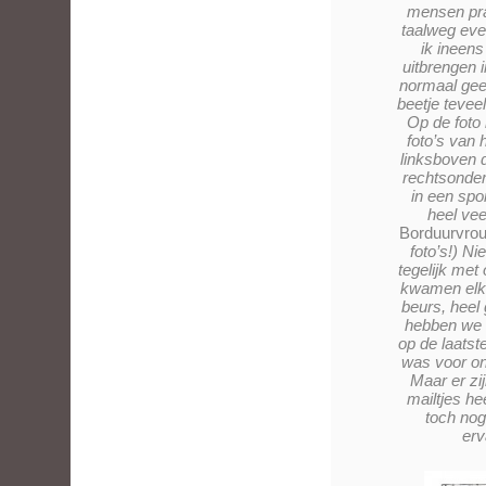
mensen pra
taalweg eve
ik ineen
uitbrengen i
normaal ge
beetje teveel
Op de foto 
foto’s van
linksboven d
rechtsonder
in een spo
heel ve
Borduurvro
foto’s!) N
tegelijk met
kwamen elka
beurs, heel
hebben we 
op de laats
was voor on
Maar er zi
mailtjes h
toch nog
erv