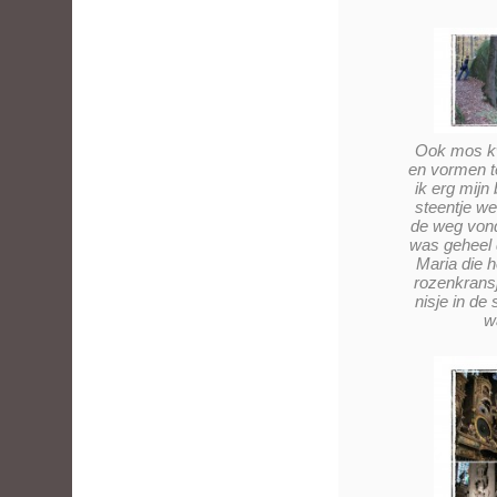
Ook mos kwa
en vormen te
ik erg mij
steentje we
de weg vond 
was geheel 
Maria die h
rozenkransj
nisje in de 
w