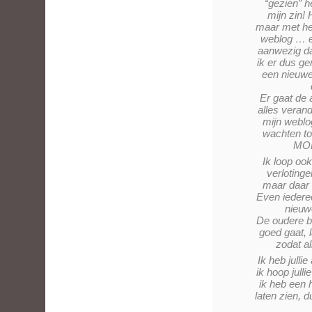
“gezien” h
mijn zin!
maar met he
weblog … e
aanwezig da
ik er dus g
een nieuwe
Er gaat de
alles veran
mijn weblo
wachten tot
MOE
Ik loop ook
verlotinge
maar daar 
Even iedere
nieuw
De oudere be
goed gaat, 
zodat al
Ik heb jullie
ik hoop jull
ik heb een h
laten zien, 