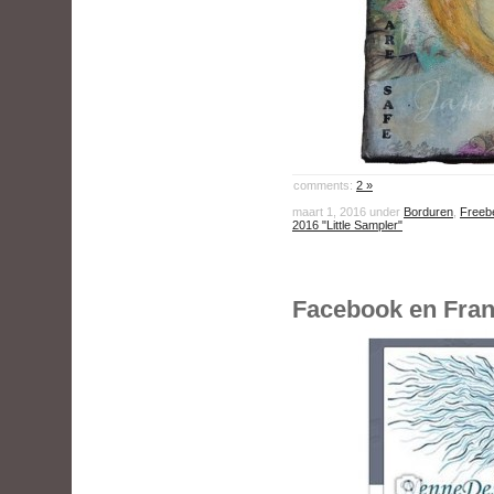
comments:
2 »
maart 1, 2016 under
Borduren
,
Freeb
2016 "Little Sampler"
Facebook en Fran