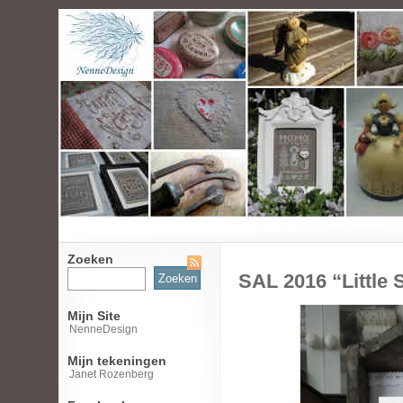
Zoeken
Zoeken
SAL 2016 “Little 
naar:
Mijn Site
NenneDesign
Mijn tekeningen
Janet Rozenberg