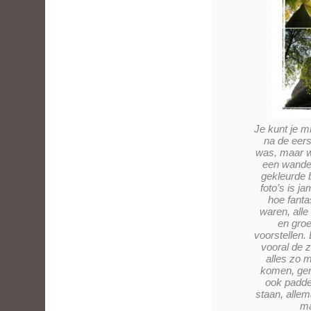
Je kunt je m
na de eer
was, maar wa
een wandel
gekleurde 
foto’s is j
hoe fanta
waren, alle 
en groe
voorstellen.
vooral de z
alles zo m
komen, gen
ook padd
staan, allem
ma