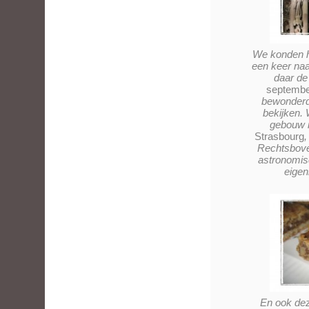
We konden h
een keer naa
daar de
septemb
bewonderd
bekijken.
gebouw 
Strasbourg
,
Rechtsbove
astronomis
eigen
En ook de