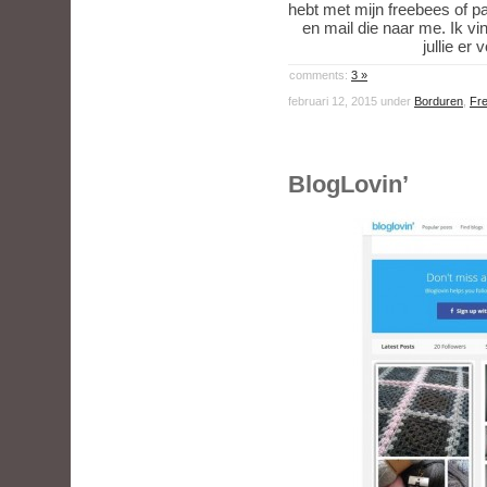
hebt met mijn freebees of p
en mail die naar me. Ik vi
jullie er
comments:
3 »
februari 12, 2015 under
Borduren
,
Fr
BlogLovin’