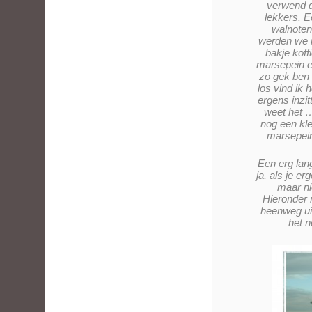
verwend 
lekkers. E
walnoten
werden we n
bakje koff
marsepein e
zo gek ben o
los vind ik 
ergens inzit
weet het 
nog een kle
marsepei
Een erg lan
ja, als je er
maar n
Hieronder 
heenweg uit
het n