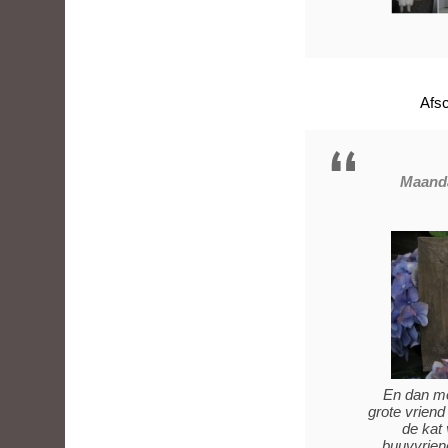
Afs
Maanda
En dan mo
grote vrien
de kat 
buuvvrien