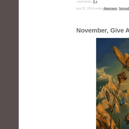
comments:
0 »
juni 25, 2014 under
Algemeen
,
Nenne
November, Give Aw