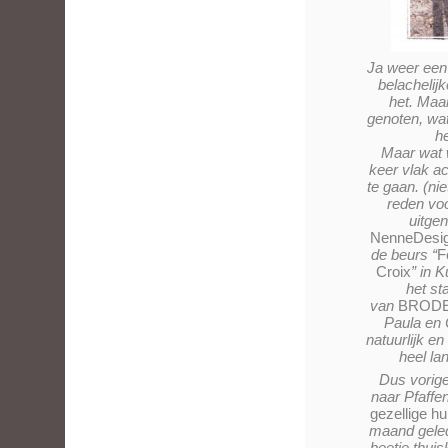
Ja weer een 
belachelij
het. Maar
genoten, wat
he
Maar wat 
keer vlak ac
te gaan. (nie
reden voo
uitge
NenneDesi
de beurs “
F
Croix
” in 
het st
van
BRODE
Paula en 
natuurlijk en
heel la
Dus vorig
naar Pfaffe
gezellige hu
maand geled
beetje thuis