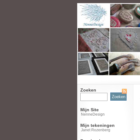
Zoeken
Zoeken
naar:
Mijn Site
NenneDesign
Mijn tekeningen
Janet Rozenberg