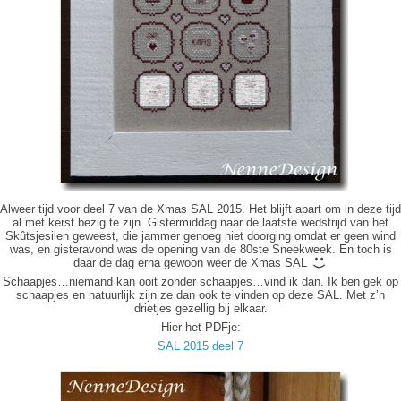
Alweer tijd voor deel 7 van de Xmas SAL 2015. Het blijft apart om in deze tijd
al met kerst bezig te zijn. Gistermiddag naar de laatste wedstrijd van het
Skûtsjesilen geweest, die jammer genoeg niet doorging omdat er geen wind
was, en gisteravond was de opening van de 80ste Sneekweek. En toch is
daar de dag erna gewoon weer de Xmas SAL
Schaapjes…niemand kan ooit zonder schaapjes…vind ik dan. Ik ben gek op
schaapjes en natuurlijk zijn ze dan ook te vinden op deze SAL. Met z’n
drietjes gezellig bij elkaar.
Hier het PDFje:
SAL 2015 deel 7