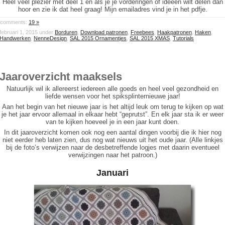
Heel veel plezier met deel 1 en als je je vorderingen of ideeën wilt delen dan
hoor en zie ik dat heel graag! Mijn emailadres vind je in het pdfje.
comments:
19 »
februari 1, 2015 under
Borduren
,
Download patronen
,
Freebees
,
Haakpatronen
,
Haken
,
Handwerken
,
NenneDesign
,
SAL 2015 Ornamentjes
,
SAL 2015 XMAS
,
Tutorials
Jaaroverzicht maaksels
Natuurlijk wil ik allereerst iedereen alle goeds en heel veel gezondheid en
liefde wensen voor het spiksplinternieuwe jaar!
Aan het begin van het nieuwe jaar is het altijd leuk om terug te kijken op wat
je het jaar ervoor allemaal in elkaar hebt “geprutst”. En elk jaar sta ik er weer
van te kijken hoeveel je in een jaar kunt doen.
In dit jaaroverzicht komen ook nog een aantal dingen voorbij die ik hier nog
niet eerder heb laten zien, dus nog wat nieuws uit het oude jaar. (Alle linkjes
bij de foto’s verwijzen naar de desbetreffende logjes met daarin eventueel
verwijzingen naar het patroon.)
Januari