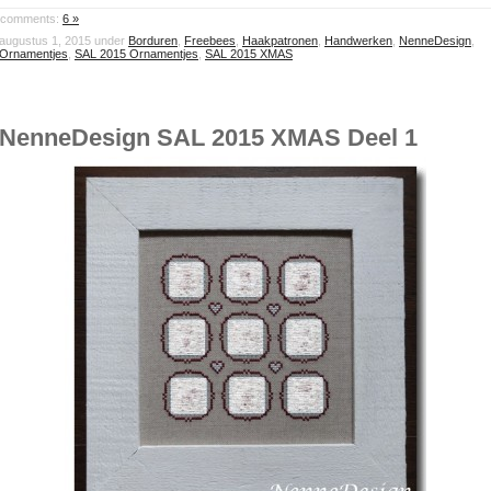
comments:
6 »
augustus 1, 2015 under
Borduren
,
Freebees
,
Haakpatronen
,
Handwerken
,
NenneDesign
,
Ornamentjes
,
SAL 2015 Ornamentjes
,
SAL 2015 XMAS
NenneDesign SAL 2015 XMAS Deel 1