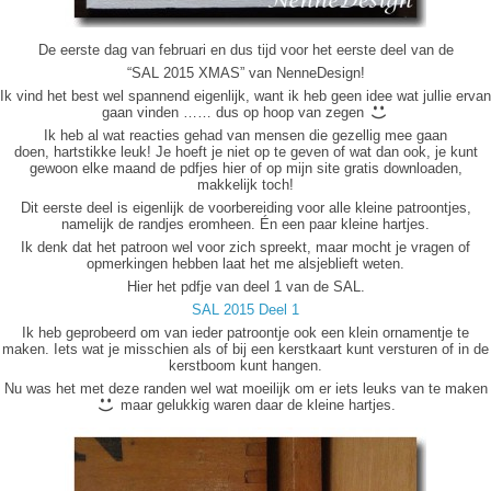
De eerste dag van februari en dus tijd voor het eerste deel van de
“SAL 2015 XMAS” van NenneDesign!
Ik vind het best wel spannend eigenlijk, want ik heb geen idee wat jullie ervan
gaan vinden …… dus op hoop van zegen
Ik heb al wat reacties gehad van mensen die gezellig mee gaan
doen, hartstikke leuk! Je hoeft je niet op te geven of wat dan ook, je kunt
gewoon elke maand de pdfjes hier of op mijn site gratis downloaden,
makkelijk toch!
Dit eerste deel is eigenlijk de voorbereiding voor alle kleine patroontjes,
namelijk de randjes eromheen. Én een paar kleine hartjes.
Ik denk dat het patroon wel voor zich spreekt, maar mocht je vragen of
opmerkingen hebben laat het me alsjeblieft weten.
Hier het pdfje van deel 1 van de SAL.
SAL 2015 Deel 1
Ik heb geprobeerd om van ieder patroontje ook een klein ornamentje te
maken. Iets wat je misschien als of bij een kerstkaart kunt versturen of in de
kerstboom kunt hangen.
Nu was het met deze randen wel wat moeilijk om er iets leuks van te maken
maar gelukkig waren daar de kleine hartjes.