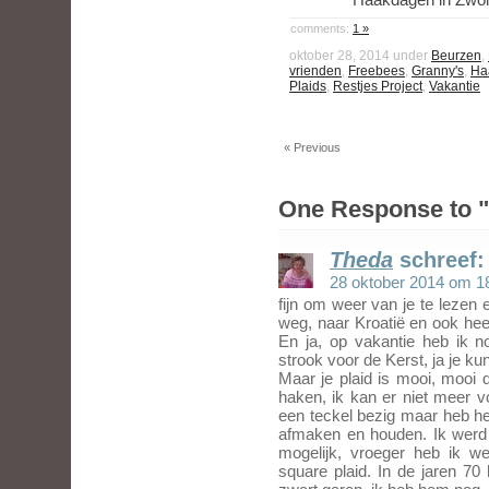
comments:
1 »
oktober 28, 2014 under
Beurzen
,
vrienden
,
Freebees
,
Granny's
,
Ha
Plaids
,
Restjes Project
,
Vakantie
« Previous
One Response to "
Theda
schreef:
28 oktober 2014 om 1
fijn om weer van je te lezen 
weg, naar Kroatië en ook heer
En ja, op vakantie heb ik 
strook voor de Kerst, ja je k
Maar je plaid is mooi, mooi 
haken, ik kan er niet meer 
een teckel bezig maar heb
afmaken en houden. Ik werd z
mogelijk, vroeger heb ik w
square plaid. In de jaren 70