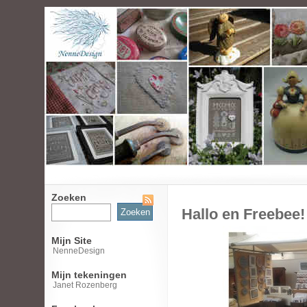
Zoeken
Zoeken
Hallo en Freebee!
naar:
Mijn Site
NenneDesign
Mijn tekeningen
Janet Rozenberg