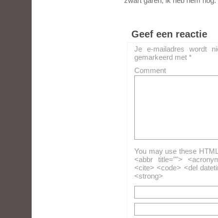
zwart garen, ik heb hem nog.
Geef een reactie
Je e-mailadres wordt ni
gemarkeerd met
*
Comment
You may use these HTML ta
<abbr title=""> <acrony
<cite> <code> <del datet
<strong>