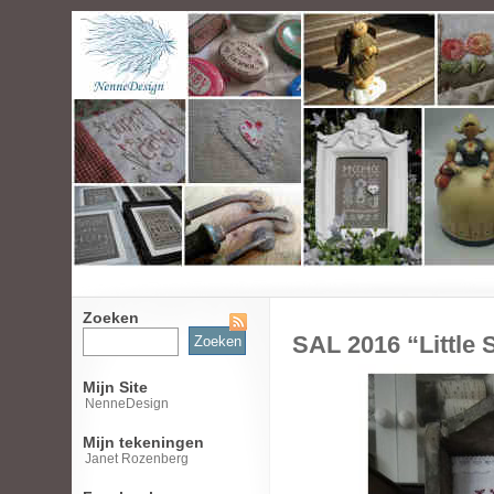
Zoeken
Zoeken
SAL 2016 “Little 
naar:
Mijn Site
NenneDesign
Mijn tekeningen
Janet Rozenberg