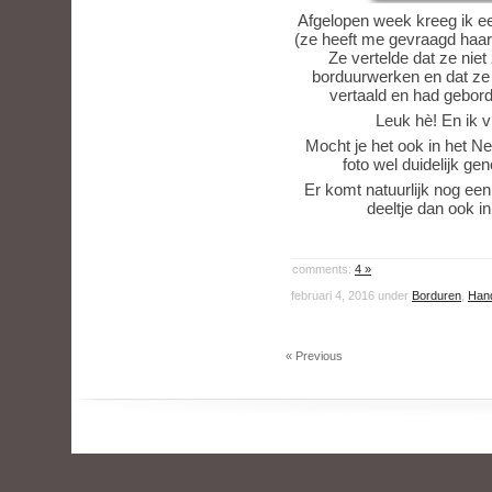
Afgelopen week kreeg ik e
(ze heeft me gevraagd haa
Ze vertelde dat ze niet
borduurwerken en dat ze 
vertaald en had gebordu
Leuk hè! En ik v
Mocht je het ook in het Ne
foto wel duidelijk ge
Er komt natuurlijk nog een
deeltje dan ook i
comments:
4 »
februari 4, 2016 under
Borduren
,
Han
« Previous