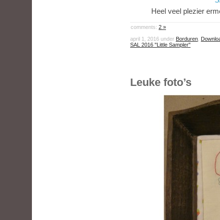
Heel veel plezier erm
comments:
2 »
april 1, 2016 under
Borduren
,
Downloa
SAL 2016 "Little Sampler"
Leuke foto’s