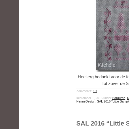
Heel erg bedankt voor de fo
Tot zover de S
comments:
1 »
september 1, 2016 under
Borduren
,
D
NenneDesign
,
SAL 2016 "Little Sampl
SAL 2016 “Little 