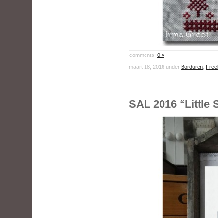
comments:
0 »
maart 18, 2016 under
Borduren
,
Free
SAL 2016 “Little 