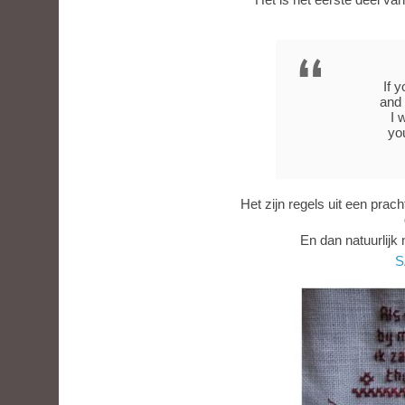
If 
and 
I 
yo
Het zijn regels uit een pra
En dan natuurlijk 
S