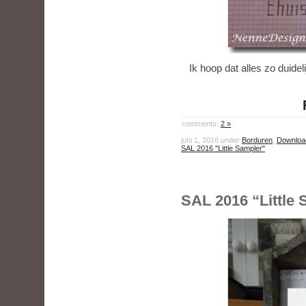
Ik hoop dat alles zo duideli
comments:
2 »
juni 1, 2016 under
Borduren
,
Downloa
SAL 2016 "Little Sampler"
SAL 2016 “Little 