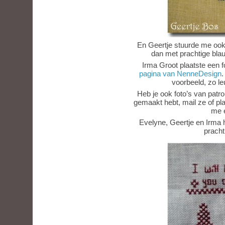
En Geertje stuurde me oo
dan met prachtige blau
Irma Groot plaatste een 
pagina van NenneDesign
.
voorbeeld, zo le
Heb je ook foto’s van patr
gemaakt hebt, mail ze of pl
me e
Evelyne, Geertje en Irma h
pracht