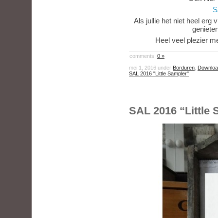
S
Als jullie het niet heel erg
geniete
Heel veel plezier m
comments:
0 »
mei 1, 2016 under
Borduren
,
Downloa
SAL 2016 "Little Sampler"
SAL 2016 “Little 