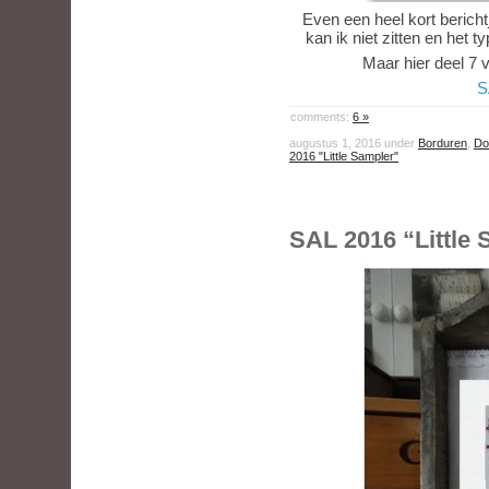
Even een heel kort berich
kan ik niet zitten en het t
Maar hier deel 7 
S
comments:
6 »
augustus 1, 2016 under
Borduren
,
Do
2016 "Little Sampler"
SAL 2016 “Little 