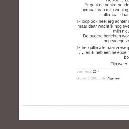
Er gaat de aankomende 
opmaak van mijn weblog, 
allemaal klaa
Ik loop ook heel erg achter 
maar daar wacht ik nog ev
mijn nie
De oudere berichten word
toegevoegd zo
Ik heb jullie allemaal vreseli
…. en ik heb een heleboel t
bo
Fijn weer 
comments:
23 »
oktober 3, 2011 under
Algemeen