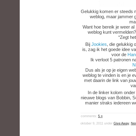
Gelukkig komen er steeds 
weblog, maar jammer ge
mak
Want hoe bereik je weer al 
weblog kunt vermelden?
“Zegt het
Bij
Jookies
, die gelukkig
is, zag ik het goede idee v
voor de
Han
Ik verloot 5 patronen n
N
Dus als je op je eigen we
weblog te vinden is en je ev
met daarin de link van jou
va
In de linker kolom onder 
nieuwe blogs van Bobbin, S
manier straks iedereen w
comments:
5 »
oktober 9, 2011 under
Give Away
,
Ne