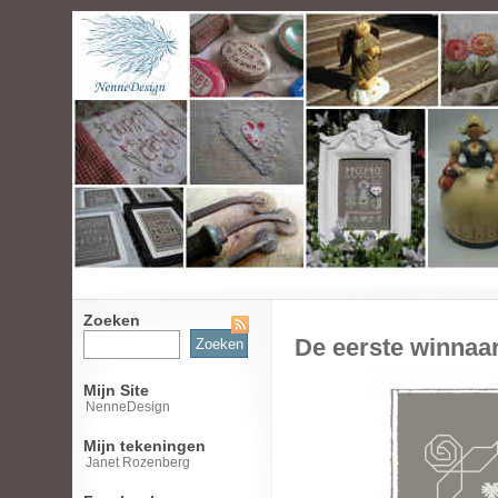
Zoeken
Zoeken
De eerste winnaa
naar:
Mijn Site
NenneDesign
Mijn tekeningen
Janet Rozenberg