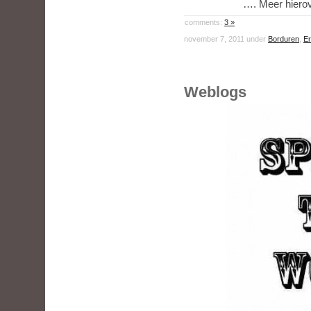
…. Meer hierove
comments:
3 »
november 7, 2011 under
Borduren
,
Er
Weblogs