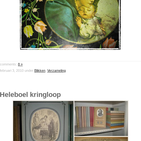
comments:
8 »
februari 3, 2010 under
Blikken
,
Verzameling
Heleboel kringloop