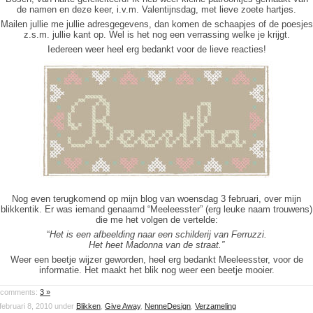
de namen en deze keer, i.v.m. Valentijnsdag, met lieve zoete hartjes.
Mailen jullie me jullie adresgegevens, dan komen de schaapjes of de poesjes
z.s.m. jullie kant op. Wel is het nog een verrassing welke je krijgt.
Iedereen weer heel erg bedankt voor de lieve reacties!
Nog even terugkomend op mijn blog van woensdag 3 februari, over mijn
blikkentik. Er was iemand genaamd “Meeleesster” (erg leuke naam trouwens)
die me het volgen de vertelde:
“
Het is een afbeelding naar een schilderij van Ferruzzi.
Het heet Madonna van de straat.”
Weer een beetje wijzer geworden, heel erg bedankt Meeleesster, voor de
informatie. Het maakt het blik nog weer een beetje mooier.
comments:
3 »
februari 8, 2010 under
Blikken
,
Give Away
,
NenneDesign
,
Verzameling