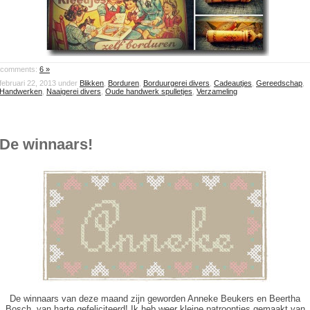
comments:
6 »
februari 22, 2013 under
Blikken
,
Borduren
,
Borduurgerei divers
,
Cadeautjes
,
Gereedschap
,
Handwerken
,
Naaigerei divers
,
Oude handwerk spulletjes
,
Verzameling
De winnaars!
De winnaars van deze maand zijn geworden Anneke Beukers en Beertha
Bosch, van harte gefeliciteerd! Ik heb weer kleine patroontjes gemaakt van