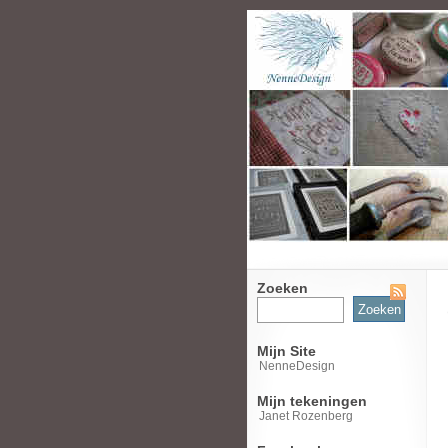
Zoeken
Zoeken
naar:
Mijn Site
NenneDesign
Mijn tekeningen
Janet Rozenberg