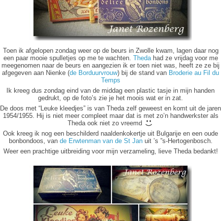
Toen ik afgelopen zondag weer op de beurs in Zwolle kwam, lagen daar nog
een paar mooie spulletjes op me te wachten.
Theda
had ze vrijdag voor me
meegenomen naar de beurs en aangezien ik er toen niet was, heeft ze ze bij
afgegeven aan Nienke (
de Borduurvrouw
) bij de stand van
Broderie au Fil du
Temps
Ik kreeg dus zondag eind van de middag een plastic tasje in mijn handen
gedrukt, op de foto’s zie je het moois wat er in zat.
De doos met “Leuke kleedjes” is van Theda zelf geweest en komt uit de jaren
1954/1955. Hij is niet meer compleet maar dat is met zo’n handwerkster als
Theda ook niet zo vreemd
Ook kreeg ik nog een beschilderd naaldenkokertje uit Bulgarije en een oude
bonbondoos, van
de Erwtenman van de St Jan
uit ’s ”s-Hertogenbosch.
Weer een prachtige uitbreiding voor mijn verzameling, lieve Theda bedankt!