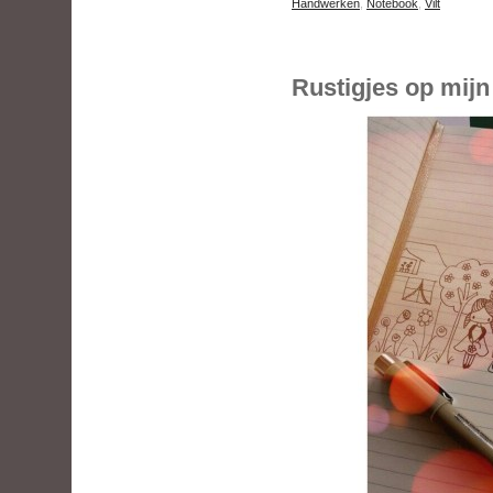
Handwerken
,
Notebook
,
Vilt
Rustigjes op mij