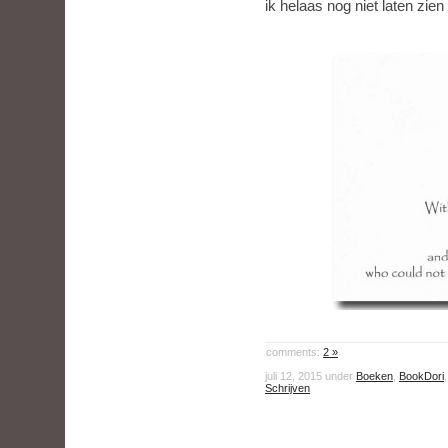
ik helaas nog niet laten zien
comments:
2 »
juli 12, 2015 under
Boeken
,
BookDori
Schrijven