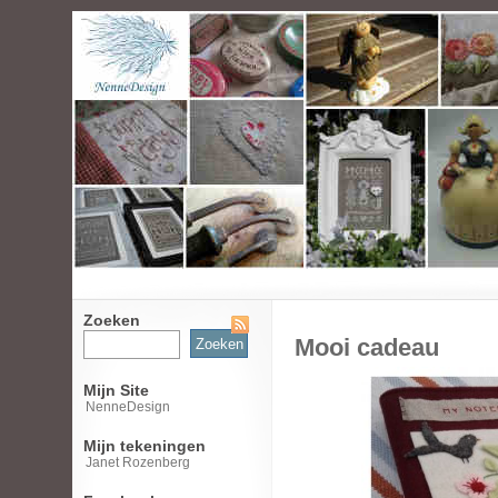
Zoeken
Zoeken
Mooi cadeau
naar:
Mijn Site
NenneDesign
Mijn tekeningen
Janet Rozenberg