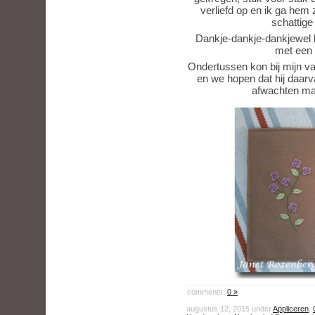
verliefd op en ik ga hem 
schattige 
Dankje-dankje-dankjewel l
met een 
Ondertussen kon bij mijn va
en we hopen dat hij daar
afwachten ma
comments:
0 »
augustus 12, 2015 under
Appliceren
,