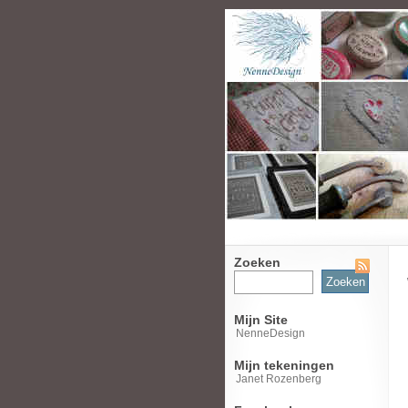
Zoeken
Zoeken
naar:
Mijn Site
NenneDesign
Mijn tekeningen
Janet Rozenberg