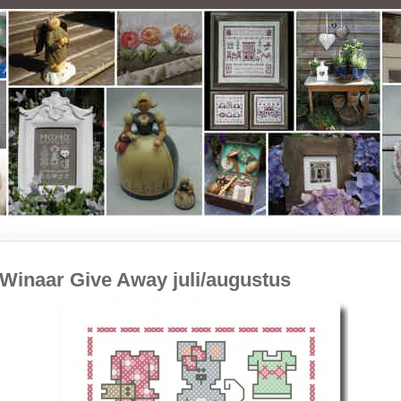
Winaar Give Away juli/augustus