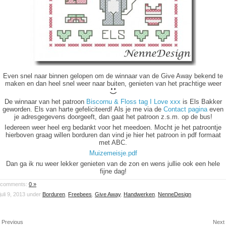
Even snel naar binnen gelopen om de winnaar van de Give Away bekend te
maken en dan heel snel weer naar buiten, genieten van het prachtige weer
De winnaar van het patroon
Biscornu & Floss tag I Love xxx
is Els Bakker
geworden. Els van harte gefeliciteerd! Als je me via de
Contact pagina
even
je adresgegevens doorgeeft, dan gaat het patroon z.s.m. op de bus!
Iedereen weer heel erg bedankt voor het meedoen. Mocht je het patroontje
hierboven graag willen borduren dan vind je hier het patroon in pdf formaat
met ABC.
Muizemeisje.pdf
Dan ga ik nu weer lekker genieten van de zon en wens jullie ook een hele
fijne dag!
comments:
0 »
juli 9, 2013 under
Borduren
,
Freebees
,
Give Away
,
Handwerken
,
NenneDesign
 Previous
Next