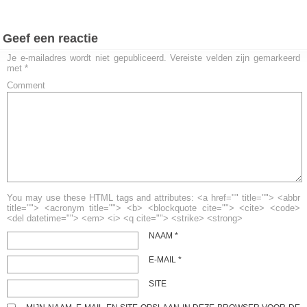
Geef een reactie
Je e-mailadres wordt niet gepubliceerd.
Vereiste velden zijn gemarkeerd
met
*
Comment
You may use these HTML tags and attributes: <a href="" title=""> <abbr
title=""> <acronym title=""> <b> <blockquote cite=""> <cite> <code>
<del datetime=""> <em> <i> <q cite=""> <strike> <strong>
NAAM
*
E-MAIL
*
SITE