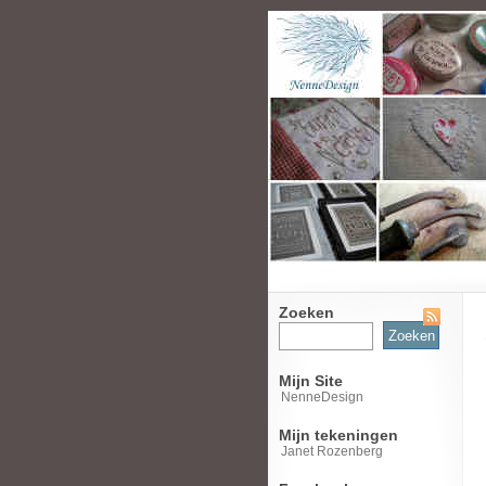
Zoeken
Zoeken
naar:
Mijn Site
NenneDesign
Mijn tekeningen
Janet Rozenberg