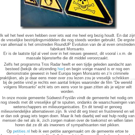
Ik wil het heel even hebben over iets wat me heel erg bezig houdt. En dat zij
de vreselijke bestrijdingsmiddelen die nog steeds worden gebruikt. De ergste
van allemaal is het omstreden RoundUP Evolution van de al even omstreden
fabrikant Monsanto.
Er is de laatste tijd al veel over in het nieuws geweest, dit vooral i.v.m. de
massale bijensterfte die dit middel veroorzaakt.
Zelfs het programma Tros Radar heeft er een tijdje geleden aandacht aan
besteed (bekijk de uitzending
hier
) en begin vorige maand is er nog een
demonstratie geweest in heel Europa tegen Monsanto en z’n criminele
praktijken, als je daar eens meer over zou lezen zou je vreselijk schrikken …
bij de petitie vind je rechts een aantal linkjes waaronder de film “De wereld
volgens Monsanto” echt iets om eens voor te gaan zitten als je wijzer wilt
worden.
In onze mooie gemeente Súdwest-Fryslân vindt de gemeente het nodig om
nog steeds met dit vreselijke gif te spuiten, ondanks de waarschuwingen van
wetenschappers en milieuorganisaties. En dit terwijl er genoeg
milieuvriendelijke alternatieven zijn. Ik vind dit erg triest en frustrerend en wil
er dan ook graag iets tegen doen. Maar ik heb daarbij wel wat hulp nodig van
mensen die net als ik, zich zorgen maken over de toekomst en willen laten
horen dat ze dit als inwoners of sympathisanten niet pikken.
Op
petities.nl
heb ik een petitie aangemaakt om de gemeente ertoe te