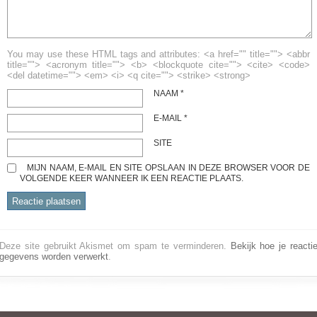
You may use these HTML tags and attributes: <a href="" title=""> <abbr
title=""> <acronym title=""> <b> <blockquote cite=""> <cite> <code>
<del datetime=""> <em> <i> <q cite=""> <strike> <strong>
NAAM
*
E-MAIL
*
SITE
MIJN NAAM, E-MAIL EN SITE OPSLAAN IN DEZE BROWSER VOOR DE
VOLGENDE KEER WANNEER IK EEN REACTIE PLAATS.
Deze site gebruikt Akismet om spam te verminderen.
Bekijk hoe je reacti
gegevens worden verwerkt
.