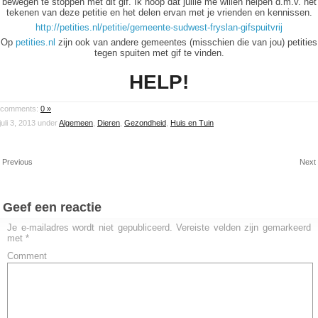
bewegen te stoppen met dit gif. Ik hoop dat jullie me willen helpen d.m.v. het
tekenen van deze petitie en het delen ervan met je vrienden en kennissen.
http://petities.nl/petitie/gemeente-sudwest-fryslan-gifspuitvrij
Op
petities.nl
zijn ook van andere gemeentes (misschien die van jou) petities
tegen spuiten met gif te vinden.
HELP!
comments:
0 »
juli 3, 2013 under
Algemeen
,
Dieren
,
Gezondheid
,
Huis en Tuin
 Previous
Next
Geef een reactie
Je e-mailadres wordt niet gepubliceerd.
Vereiste velden zijn gemarkeerd
met
*
Comment