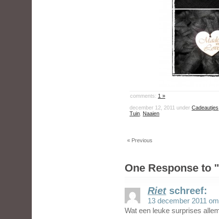
comments:
1 »
december 12, 2011 under
Cadeautjes
Tuin
,
Naaien
« Previous
One Response to "
Riet
schreef:
13 december 2011 om
Wat een leuke surprises allem