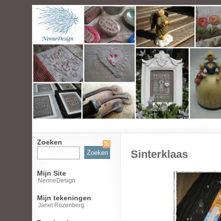
Zoeken
Zoeken
Sinterklaas
naar:
Mijn Site
NenneDesign
Mijn tekeningen
Janet Rozenberg