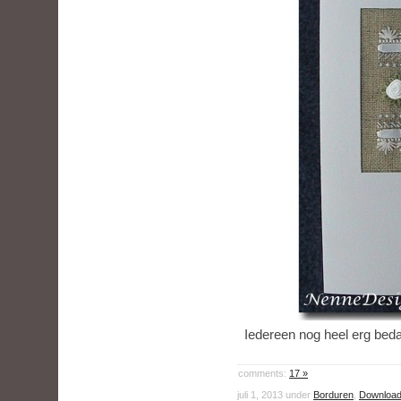
Iedereen nog heel erg bedan
comments:
17 »
juli 1, 2013 under
Borduren
,
Download