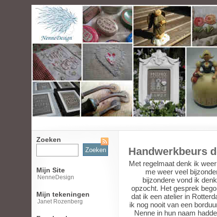
Zoeken
Zoeken
Handwerkbeurs d
naar:
Met regelmaat denk ik weer
Mijn Site
me weer veel bijzonde
NenneDesign
bijzondere vond ik den
opzocht. Het gesprek begon
Mijn tekeningen
dat ik een atelier in Rotte
Janet Rozenberg
ik nog nooit van een borduu
Nenne in hun naam hadden.