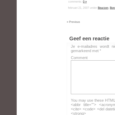
comments:
0 »
februari 21, 2007 under
Beurzen
,
Bor
« Previous
Geef een reactie
Je e-mailadres wordt ni
gemarkeerd met
*
Comment
You may use these HTML ta
<abbr title=""> <acrony
<cite> <code> <del datet
<strong>