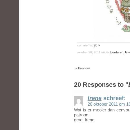
comments:
20 »
oktober 28, 2011 under
Borduren
,
Giv
« Previous
20 Responses to "
Irene
schreef:
28 oktober 2011 om 1
Wat is er mooier dan eenvoud
patroon.
groet Irene