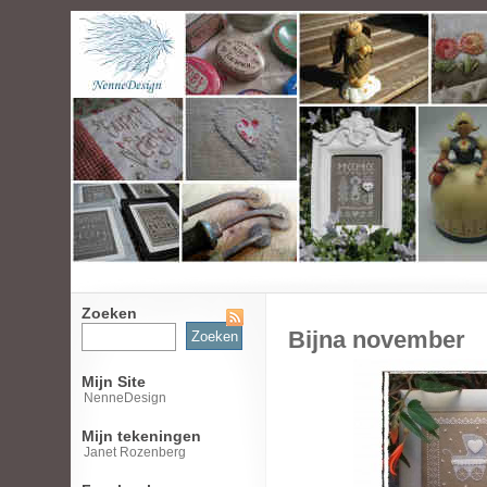
Zoeken
Zoeken
Bijna november
naar:
Mijn Site
NenneDesign
Mijn tekeningen
Janet Rozenberg