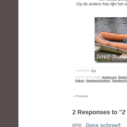
Op de andere foto lijkt het 
comments:
2 »
mei 21, 2013 under
Amigurumi
,
Boeke
Haken
,
Handwerkboeken
,
Handwerk
« Previous
2 Responses to "
2
Dora
schreef: