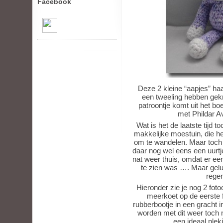
Facebook
Deze 2 kleine “aapjes” haa
een tweeling hebben gekr
patroontje komt uit het bo
met Phildar A
Wat is het de laatste tijd t
makkelijke moestuin, die he
om te wandelen. Maar toch l
daar nog wel eens een uurtj
nat weer thuis, omdat er een
te zien was …. Maar geluk
regen
Hieronder zie je nog 2 fot
meerkoet op de eerste f
rubberbootje in een gracht i
worden met dit weer toch n
een ideaal plek