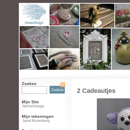
Zoeken
Zoeken
2 Cadeautjes
naar:
Mijn Site
NenneDesign
Mijn tekeningen
Janet Rozenberg