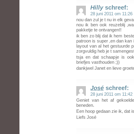
Hilly
schreef:
28 juni 2011 om 11:26
nou dan zul je t nu in elk ge
nou ik ben ook reuzeblij ,wa
pakketje te ontvangen!!
ik ben zo blij dat ik hem bes
patroon is super ,en dan kan 
layout van al het gestuurde pa
zorgvuldig heb je t samengest
tsja en dat schaapje is oo
briefjes vasthouden ;))
dankjwel Janet en lieve groeten
José
schreef:
28 juni 2011 om 11:42
Geniet van het af gekoeld
beneden.
Een hoop gedaan zie ik, dat i
Liefs José