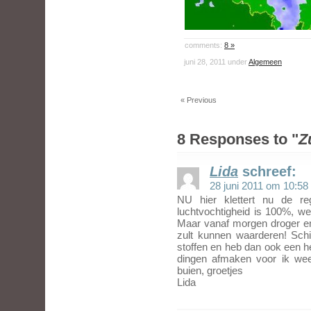
comments:
8 »
juni 28, 2011 under
Algemeen
« Previous
8 Responses to "
Z
Lida
schreef:
28 juni 2011 om 10:58
NU hier klettert nu de 
luchtvochtigheid is 100%, wee
Maar vanaf morgen droger en
zult kunnen waarderen! Schi
stoffen en heb dan ook een h
dingen afmaken voor ik we
buien, groetjes
Lida