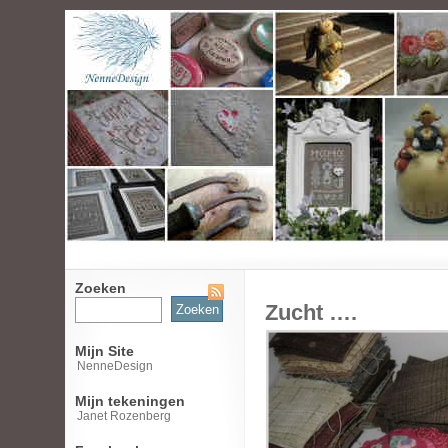
Zoeken
Zoeken
Zucht ….
naar:
Mijn Site
NenneDesign
Mijn tekeningen
Janet Rozenberg