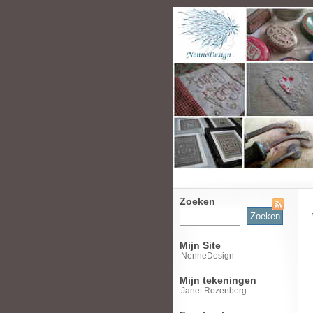
Zoeken
Zoeken
naar:
Mijn Site
NenneDesign
Mijn tekeningen
Janet Rozenberg