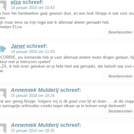
elza
schreef:
14 januari 2010 om 10:43
a hoor het handwerken gaat gewoon door, en een leuk filmpje is wat voor on
oon.
ijk maar eens op mijn logje wat ik allemaal alweer gemaakt heb.
roetjes ELza.
Beantwoorden
Janet
schreef:
14 januari 2010 om 12:43
CORRIE, jou kennende heb je vast allemaal andere leuke dingen gedaan, bij
ekker met je kleinzoon spelen!
LZA, ik heb even gekeken en je hebt heel wat gemaakt, dat belooft wat voor d
ar.
Beantwoorden
Annemiek Mulderij
schreef:
15 januari 2010 om 18:24
at een geinig filmpje. Volgens mij is dit goed voor lijf en brain……al die stapj
n sprongetje onthouden zonder tegen elkaar op te botsen vergt denkwerk!
Beantwoorden
Annemiek Mulderij
schreef:
15 januari 2010 om 18:25