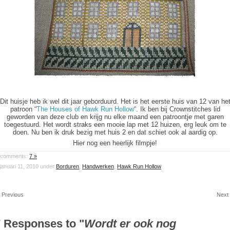
Dit huisje heb ik wel dit jaar geborduurd. Het is het eerste huis van 12 van he
patroon “
The Houses of Hawk Run Hollow
“. Ik ben bij Crownstitches lid
geworden van deze club en krijg nu elke maand een patroontje met garen
toegestuurd. Het wordt straks een mooie lap met 12 huizen, erg leuk om te
doen. Nu ben ik druk bezig met huis 2 en dat schiet ook al aardig op.
Hier nog een heerlijk filmpje!
comments:
7 »
januari 11, 2010 under
Borduren
,
Handwerken
,
Hawk Run Hollow
 Previous
Next
 Responses to "
Wordt er ook nog