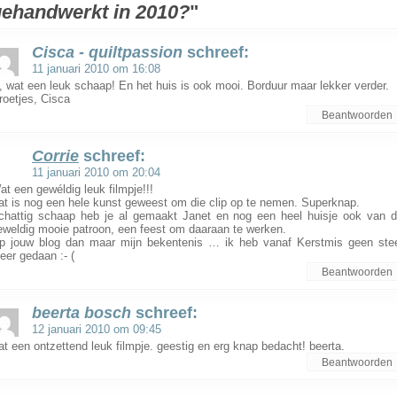
gehandwerkt in 2010?
"
Cisca - quiltpassion
schreef:
11 januari 2010 om 16:08
, wat een leuk schaap! En het huis is ook mooi. Borduur maar lekker verder.
roetjes, Cisca
Beantwoorden
Corrie
schreef:
11 januari 2010 om 20:04
at een gewéldig leuk filmpje!!!
at is nog een hele kunst geweest om die clip op te nemen. Superknap.
chattig schaap heb je al gemaakt Janet en nog een heel huisje ook van d
eweldig mooie patroon, een feest om daaraan te werken.
p jouw blog dan maar mijn bekentenis … ik heb vanaf Kerstmis geen ste
eer gedaan :- (
Beantwoorden
beerta bosch
schreef:
12 januari 2010 om 09:45
at een ontzettend leuk filmpje. geestig en erg knap bedacht! beerta.
Beantwoorden