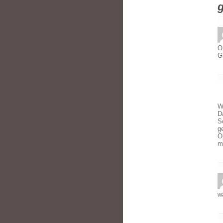
O
G
W
D
S
g
O
m
w