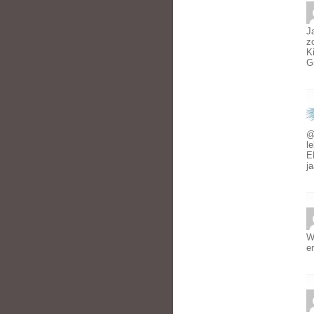
J
z
K
G
@
l
E
ja
W
e