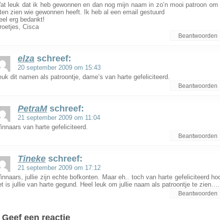
at leuk dat ik heb gewonnen en dan nog mijn naam in zo’n mooi patroon om 
aten zien wie gewonnen heeft. Ik heb al een email gestuurd
eel erg bedankt!
roetjes, Cisca
Beantwoorden
elza
schreef:
20 september 2009 om 15:43
euk dit namen als patroontje, dame’s van harte gefeliciteerd.
Beantwoorden
PetraM
schreef:
21 september 2009 om 11:04
innaars van harte gefeliciteerd.
Beantwoorden
Tineke
schreef:
21 september 2009 om 17:12
innaars, jullie zijn echte bofkonten. Maar eh.. toch van harte gefeliciteerd hoo
et is jullie van harte gegund. Heel leuk om jullie naam als patroontje te zien….
Beantwoorden
Geef een reactie