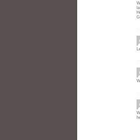
W
l
H
G
L
W
W
h