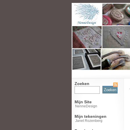
Zoeken
Zoeken
naar:
Mijn Site
NenneDesign
Mijn tekeningen
Janet Rozenberg