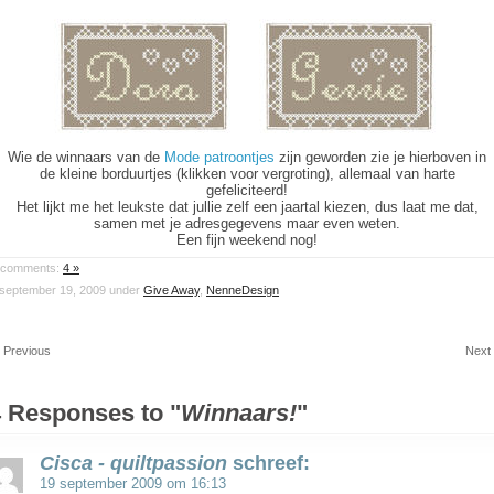
Wie de winnaars van de
Mode patroontjes
zijn geworden zie je hierboven in
de kleine borduurtjes (klikken voor vergroting), allemaal van harte
gefeliciteerd!
Het lijkt me het leukste dat jullie zelf een jaartal kiezen, dus laat me dat,
samen met je adresgegevens maar even weten.
Een fijn weekend nog!
comments:
4 »
september 19, 2009 under
Give Away
,
NenneDesign
 Previous
Next
 Responses to "
Winnaars!
"
Cisca - quiltpassion
schreef:
19 september 2009 om 16:13