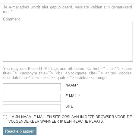
Je e-mailadres wordt niet gepubliceerd.
Vereiste velden zijn gemarkeerd
met
*
Comment
You may use these HTML tags and attributes: <a href="" title=""> <abbr
title=""> <acronym title=""> <b> <blockquote cite=""> <cite> <code>
<del datetime=""> <em> <i> <q cite=""> <strike> <strong>
NAAM
*
E-MAIL
*
SITE
MIJN NAAM, E-MAIL EN SITE OPSLAAN IN DEZE BROWSER VOOR DE
VOLGENDE KEER WANNEER IK EEN REACTIE PLAATS.