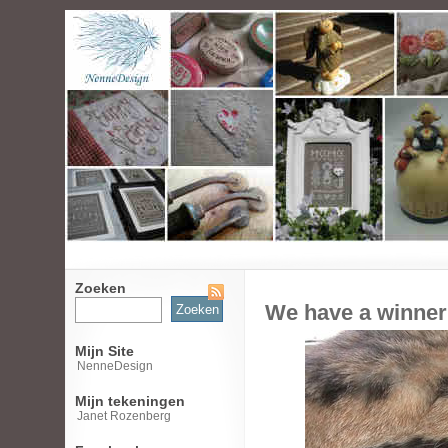
Zoeken
Zoeken
We have a winner
naar:
Mijn Site
NenneDesign
Mijn tekeningen
Janet Rozenberg