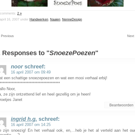
comments:
2 »
april 16, 2007 under
Handwerken
,
Naaien
,
NenneDesign
 Previous
Next
 Responses to "
SnoezePoezen
"
noor
schreef:
16 april 2007 om 09:49
at een schattige snoezepoezen en wat een mooi verhaal erbij!
****************************************
allo Noor,
a, ze zijn ontzettend lief en heel gezellig om je heen!
roetjes Janet
Beantwoorden
ingrid h.g.
schreef:
16 april 2007 om 14:25
e zijn snoezig! En het verhaal ook, en,…heb je het al verteld aan het ou
rouwtje,….?