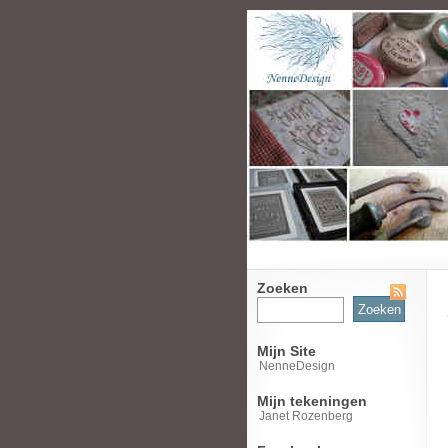
Zoeken
Zoeken
naar:
Mijn Site
NenneDesign
Mijn tekeningen
Janet Rozenberg