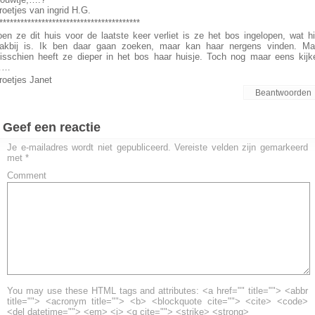
roetjes van ingrid H.G.
****************************************
oen ze dit huis voor de laatste keer verliet is ze het bos ingelopen, wat hi
lakbij is. Ik ben daar gaan zoeken, maar kan haar nergens vinden. Ma
isschien heeft ze dieper in het bos haar huisje. Toch nog maar eens kijk
……
roetjes Janet
Beantwoorden
Geef een reactie
Je e-mailadres wordt niet gepubliceerd.
Vereiste velden zijn gemarkeerd
met
*
Comment
You may use these HTML tags and attributes: <a href="" title=""> <abbr
title=""> <acronym title=""> <b> <blockquote cite=""> <cite> <code>
<del datetime=""> <em> <i> <q cite=""> <strike> <strong>