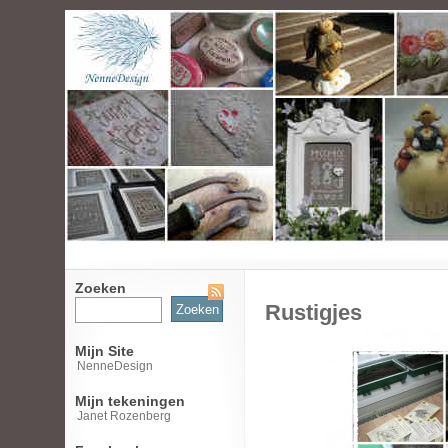
Zoeken
Zoeken
Rustigjes
naar:
Mijn Site
NenneDesign
Mijn tekeningen
Janet Rozenberg