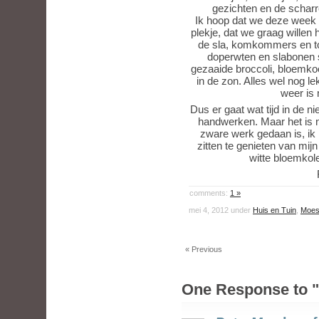
gezichten en de schar
Ik hoop dat we deze week o
plekje, dat we graag willen
de sla, komkommers en t
doperwten en slabonen s
gezaaide broccoli, bloemkoo
in de zon. Alles wel nog le
weer is 
Dus er gaat wat tijd in de n
handwerken. Maar het is na
zware werk gedaan is, ik 
zitten te genieten van mij
witte bloemkole
comments:
1 »
mei 4, 2012 under
Huis en Tuin
,
Moes
« Previous
One Response to "