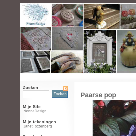
Zoeken
Zoeken
Paarse pop
naar:
Mijn Site
NenneDesign
Mijn tekeningen
Janet Rozenberg