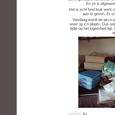
En ze is afgewerk
Het is echt heel leuk werk 
aan te geven. Er v
Vandaag wordt de airco aa
weer op z’n plaats. Dus oo
tijdje op het logeerbed ligt. 
op
comments:
3 »