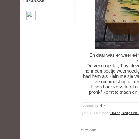
Facebook
En daar was er weer éé
k
De verkoopster, Tiny, dee
hem een beetje weemoedig 
had hem als klein meisje v
ze nu moest opruimen
Ik heb haar verzekerd dat 
pronk” komt te staan en i
comments:
4 »
juli 13, 2007 under
Dozen, Kistjes en 
« Previous