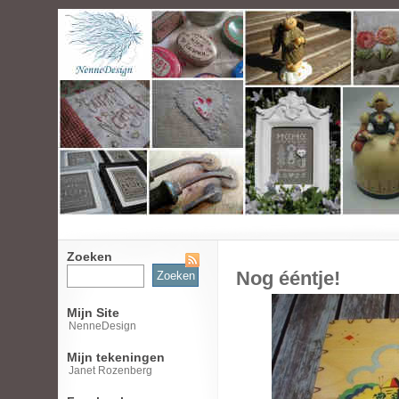
Zoeken
Zoeken
Nog ééntje!
naar:
Mijn Site
NenneDesign
Mijn tekeningen
Janet Rozenberg