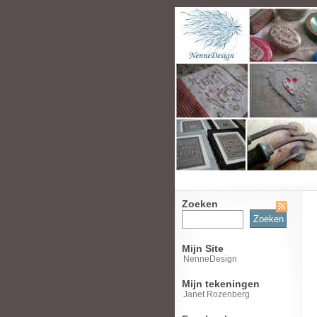
Zoeken
Zoeken
naar:
Mijn Site
NenneDesign
Mijn tekeningen
Janet Rozenberg