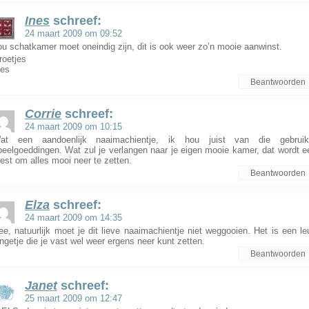
Ines
schreef:
24 maart 2009 om 09:52
ou schatkamer moet oneindig zijn, dit is ook weer zo’n mooie aanwinst.
roetjes
nes
Beantwoorden
Corrie
schreef:
24 maart 2009 om 10:15
at een aandoenlijk naaimachientje, ik hou juist van die gebruik
peelgoeddingen. Wat zul je verlangen naar je eigen mooie kamer, dat wordt e
eest om alles mooi neer te zetten.
Beantwoorden
Elza
schreef:
24 maart 2009 om 14:35
ee, natuurlijk moet je dit lieve naaimachientje niet weggooien. Het is een le
ingetje die je vast wel weer ergens neer kunt zetten.
Beantwoorden
Janet
schreef:
25 maart 2009 om 12:47