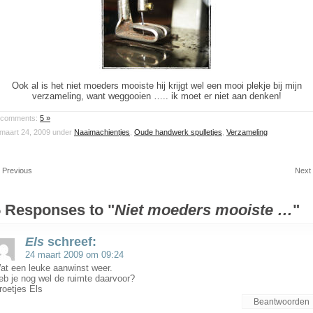
Ook al is het niet moeders mooiste hij krijgt wel een mooi plekje bij mijn
verzameling, want weggooien ….. ik moet er niet aan denken!
comments:
5 »
maart 24, 2009 under
Naaimachientjes
,
Oude handwerk spulletjes
,
Verzameling
 Previous
Next
 Responses to "
Niet moeders mooiste …
"
Els
schreef:
24 maart 2009 om 09:24
at een leuke aanwinst weer.
eb je nog wel de ruimte daarvoor?
roetjes Els
Beantwoorden