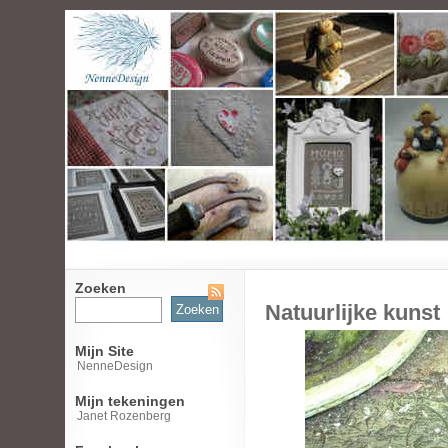
Zoeken
Zoeken
Natuurlijke kunst
naar:
Mijn Site
NenneDesign
Mijn tekeningen
Janet Rozenberg