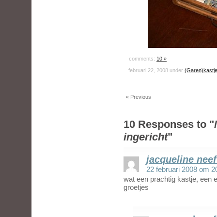
comments:
10 »
februari 22, 2008 under
(Garen)kastj
« Previous
10 Responses to "
ingericht
"
jacqueline neef
22 februari 2008 om 2
wat een prachtig kastje, een 
groetjes