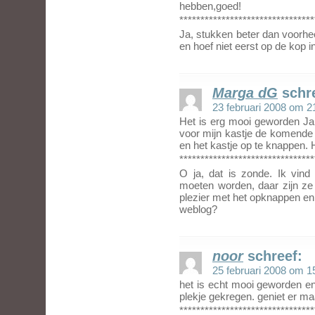
hebben,goed!
********************************
Ja, stukken beter dan voorh
en hoef niet eerst op de kop i
Marga dG
schr
23 februari 2008 om 2
Het is erg mooi geworden Jan
voor mijn kastje de komende 
en het kastje op te knappen. H
********************************
O ja, dat is zonde. Ik vind
moeten worden, daar zijn ze
plezier met het opknappen en 
weblog?
noor
schreef:
25 februari 2008 om 1
het is echt mooi geworden en 
plekje gekregen. geniet er maa
********************************