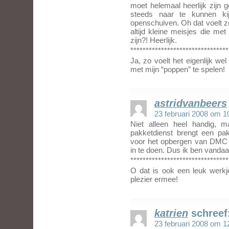
moet helemaal heerlijk zijn 
steeds naar te kunnen ki
openschuiven. Oh dat voelt zo
altijd kleine meisjes die met
zijn?! Heerlijk.
********************************
Ja, zo voelt het eigenlijk we
met mijn “poppen” te spelen!
astridvanbeers
23 februari 2008 om 1
Niet alleen heel handig, 
pakketdienst brengt een pak
voor het opbergen van DMC 
in te doen. Dus ik ben vanda
********************************
O dat is ook een leuk werkj
plezier ermee!
katrien
schreef
23 februari 2008 om 1