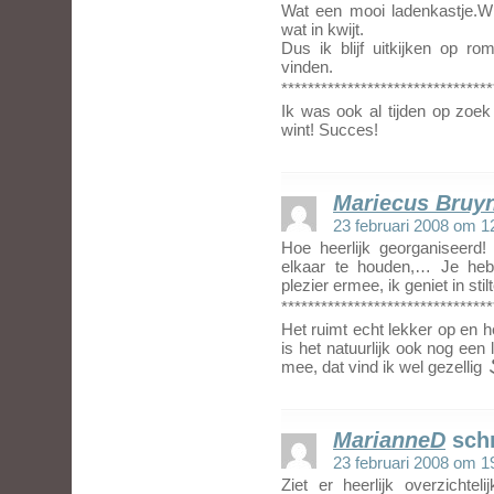
Wat een mooi ladenkastje.Wi
wat in kwijt.
Dus ik blijf uitkijken op r
vinden.
********************************
Ik was ook al tijden op zoek
wint! Succes!
Mariecus Bruy
23 februari 2008 om 1
Hoe heerlijk georganiseerd!
elkaar te houden,… Je hebt
plezier ermee, ik geniet in st
********************************
Het ruimt echt lekker op en he
is het natuurlijk ook nog een
mee, dat vind ik wel gezellig
MarianneD
sch
23 februari 2008 om 1
Ziet er heerlijk overzichte