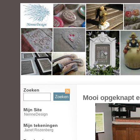
Zoeken
Zoeken
Mooi opgeknapt e
naar:
Mijn Site
NenneDesign
Mijn tekeningen
Janet Rozenberg