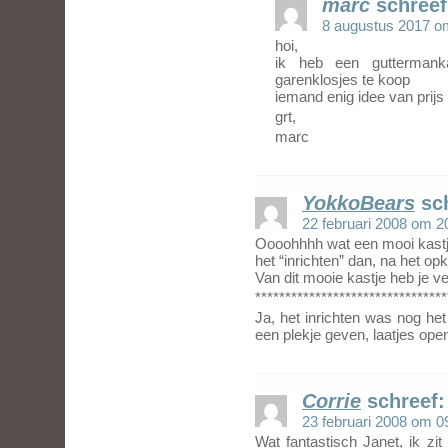
marc
schreef
8 augustus 2017 o
hoi,
ik heb een gutterman
garenklosjes te koop
iemand enig idee van prijs
grt,
marc
YokkoBears
sc
22 februari 2008 om 2
Oooohhhh wat een mooi kastje
het “inrichten” dan, na het op
Van dit mooie kastje heb je vee
********************************
Ja, het inrichten was nog het
een plekje geven, laatjes open
Corrie
schreef:
23 februari 2008 om 0
Wat fantastisch Janet, ik zit