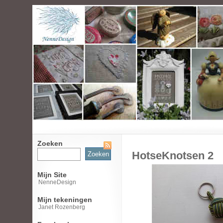
Zoeken
Zoeken
HotseKnotsen 2
naar:
Mijn Site
NenneDesign
Mijn tekeningen
Janet Rozenberg