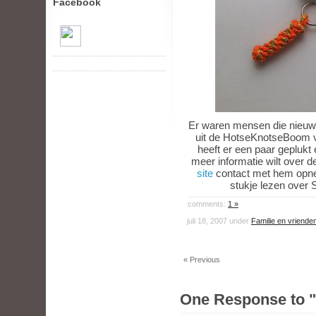
Facebook
Er waren mensen die nieuw
uit de HotseKnotseBoom van
heeft er een paar geplukt 
meer informatie wilt over d
site
contact met hem opn
stukje lezen over 
comments:
1 »
juli 18, 2007 under
Familie en vriende
« Previous
One Response to "