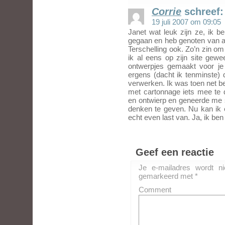
Corrie
schreef:
19 juli 2007 om 09:05
Janet wat leuk zijn ze, ik 
gegaan en heb genoten van all
Terschelling ook. Zo’n zin om
ik al eens op zijn site gewe
ontwerpjes gemaakt voor j
ergens (dacht ik tenminste) d
verwerken. Ik was toen net 
met cartonnage iets mee te 
en ontwierp en geneerde me 
denken te geven. Nu kan ik 
echt even last van. Ja, ik ben 
Geef een reactie
Je e-mailadres wordt ni
gemarkeerd met
*
Comment