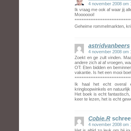
4 november 2008 om 
Ik vraag me ook af waar jij a
Mooooooi!
********************************
Geheime rommelmarkten, krin
astridvanbeers
4 november 2008 om 
Zoekt en ge zult vinden. Ma
andere zich al af vroegen, wa
OT: Eten bidden en beminnen 
vakantie. Is het een mooi bo
********************************
Ik haal het echt overal
kringloopwinkels en natuurlijk 
Het boek is echt fantastisch
keer te lezen, het is echt gewe
Cobie.R
schree
4 november 2008 om 
Het is altijd zo leuk om bij j