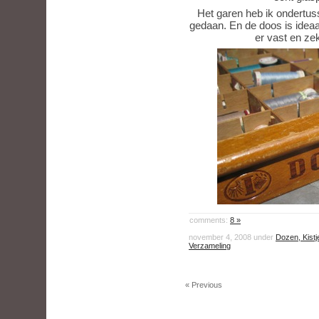
Het garen heb ik ondertuss
gedaan. En de doos is ideaal
er vast en ze
comments:
8 »
november 4, 2008 under
Dozen, Kistj
Verzameling
« Previous