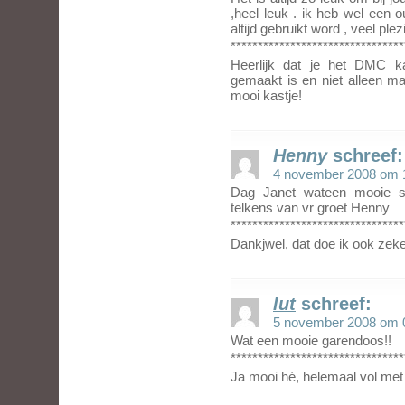
,heel leuk . ik heb wel een 
altijd gebruikt word , veel pl
********************************
Heerlijk dat je het DMC ka
gemaakt is en niet alleen ma
mooi kastje!
Henny
schreef:
4 november 2008 om 
Dag Janet wateen mooie sp
telkens van vr groet Henny
********************************
Dankjwel, dat doe ik ook zeke
lut
schreef:
5 november 2008 om 
Wat een mooie garendoos!!
********************************
Ja mooi hé, helemaal vol met