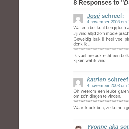
8 Responses to "
D
José
schreef:
4 november 2008 om 
Wat een bof kont ben jij toch a
Jij vind altijd zo’n mooie prac
Geweldig leuk !! heel veel p
denk ik ..
********************************
Ik voel me ook echt een bofk
kijken wat ik vind.
katrien
schreef
4 november 2008 om 
Oh weerom een leuke garendo
om zo’n dingen te vinden.
********************************
Waar ik ook ben, ze komen 
Yvonne aka s