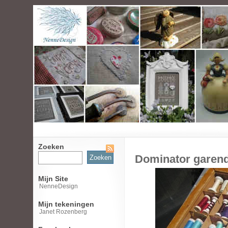
Zoeken
Zoeken
Dominator garen
naar:
Mijn Site
NenneDesign
Mijn tekeningen
Janet Rozenberg