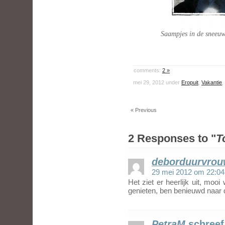
Saampjes in de sneeuw 
comments:
2 »
mei 29, 2012 under
Eropuit
,
Vakantie
,
« Previous
2 Responses to "
T
deborduurvro
29 mei 2012 om 22:04
Het ziet er heerlijk uit, moo
genieten, ben benieuwd naar d
PetraM
schreef