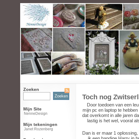
Zoeken
Zoeken
Toch nog Zwitser
naar:
Door toedoen van een leuk 
Mijn Site
mijn pc en laptop te hebben
NenneDesign
dat overkomt in alle jaren d
lastig is het wel, vooral 
Mijn tekeningen
Janet Rozenberg
Dan is er maar 1 oplossing, 
ik een handige Harry in h