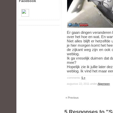
Facebook
Er gaan dingen veranderen b
over het hoe en wat. En wa
Niet alles blijft er hetzelfde
je hier morgen komt het hee
de zijkant weg zijn en ook
weblog.
Ik ga vreselijk duimen dat d
mee?
Hopelijk zie ik jullie later
weblog. Ik vind het maar e
comments:
5 »
augustus 22, 2011 under
Algemeen
« Previous
5 Responses to "
S