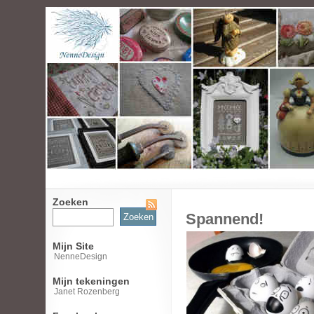
Zoeken
Zoeken
Spannend!
naar:
Mijn Site
NenneDesign
Mijn tekeningen
Janet Rozenberg