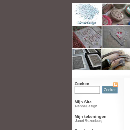
Zoeken
Zoeken
naar:
Mijn Site
NenneDesign
Mijn tekeningen
Janet Rozenberg