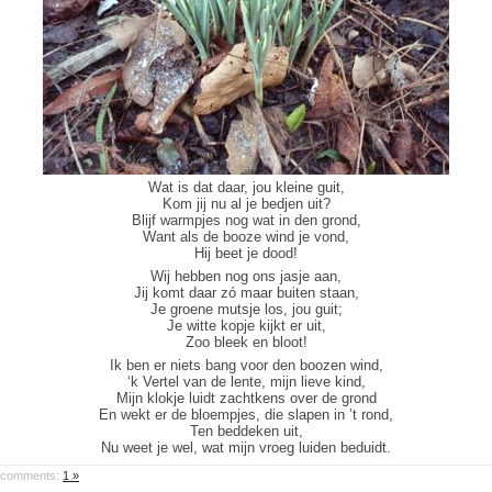
Wat is dat daar, jou kleine guit,
Kom jij nu al je bedjen uit?
Blijf warmpjes nog wat in den grond,
Want als de booze wind je vond,
Hij beet je dood!
Wij hebben nog ons jasje aan,
Jij komt daar zó maar buiten staan,
Je groene mutsje los, jou guit;
Je witte kopje kijkt er uit,
Zoo bleek en bloot!
Ik ben er niets bang voor den boozen wind,
‘k Vertel van de lente, mijn lieve kind,
Mijn klokje luidt zachtkens over de grond
En wekt er de bloempjes, die slapen in ’t rond,
Ten beddeken uit,
Nu weet je wel, wat mijn vroeg luiden beduidt.
comments:
1 »