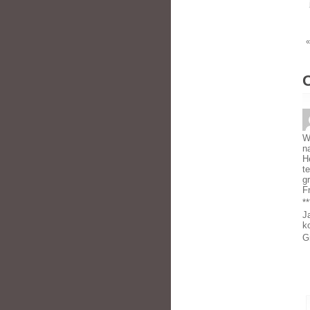
«
W
n
H
t
g
F
**
J
k
G