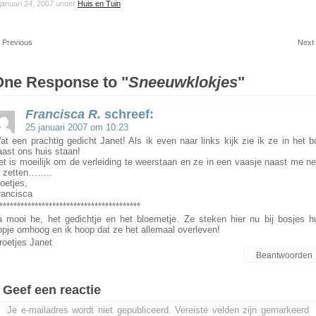
januari 24, 2007 under
Huis en Tuin
 Previous
Next
One Response to "
Sneeuwklokjes
"
Francisca R.
schreef:
25 januari 2007 om 10:23
at een prachtig gedicht Janet! Als ik even naar links kijk zie ik ze in het b
aast ons huis staan!
et is moeilijk om de verleiding te weerstaan en ze in een vaasje naast me ne
e zetten……..
roetjes,
rancisca
****************************************
a mooi he, het gedichtje en het bloemetje. Ze steken hier nu bij bosjes h
opje omhoog en ik hoop dat ze het allemaal overleven!
roetjes Janet
Beantwoorden
Geef een reactie
Je e-mailadres wordt niet gepubliceerd.
Vereiste velden zijn gemarkeerd