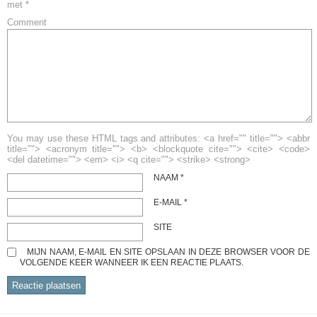
met
*
Comment
You may use these HTML tags and attributes: <a href="" title=""> <abbr
title=""> <acronym title=""> <b> <blockquote cite=""> <cite> <code>
<del datetime=""> <em> <i> <q cite=""> <strike> <strong>
NAAM
*
E-MAIL
*
SITE
MIJN NAAM, E-MAIL EN SITE OPSLAAN IN DEZE BROWSER VOOR DE
VOLGENDE KEER WANNEER IK EEN REACTIE PLAATS.