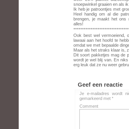
snoepwinkel graaien en als ik 
Ik heb je patroontjes met gro
Heel handig om al die patro
brengen, je maakt het ons 
alles!
********************************
Ook best wel vermoeiend, 
lawaai aan het hoofd te hebb
omdat we met bepaalde dingen
Maar als het straks klaar is, 
Dit soort pakketjes mag de 
wordt je wel blij van. En nik
erg leuk dat ze nu weer gebr
Geef een reactie
Je e-mailadres wordt ni
gemarkeerd met
*
Comment