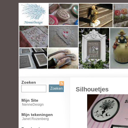
Zoeken
Zoeken
Silhouetjes
naar:
Mijn Site
NenneDesign
Mijn tekeningen
Janet Rozenberg