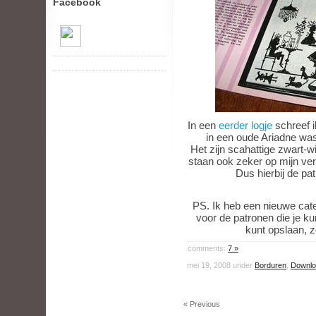
Facebook
In een
eerder logje
schreef i
in een oude Ariadne was
Het zijn scahattige zwart-wi
staan ook zeker op mijn ver
Dus hierbij de pa
PS. Ik heb een nieuwe cat
voor de patronen die je k
kunt opslaan, z
comments:
7 »
mei 19, 2008 under
Borduren
,
Downlo
« Previous