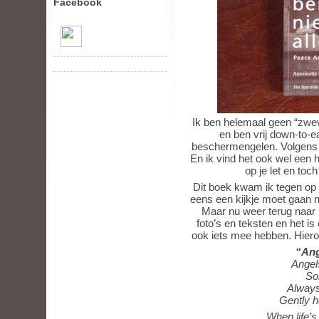
Facebook
Ik ben helemaal geen “zweve
en ben vrij down-to-ea
beschermengelen. Volgens mij
En ik vind het ook wel een he
op je let en toch
Dit boek kwam ik tegen op
eens een kijkje moet gaan 
Maar nu weer terug naar 
foto’s en teksten en het i
ook iets mee hebben. Hiero
“Ang
Angel
So
Always
Gently h
When life’s