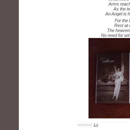
Arms reach
As the t
An Angel is 
For the 
Rest at 
The heavens
No need for wi
comments:
1 »