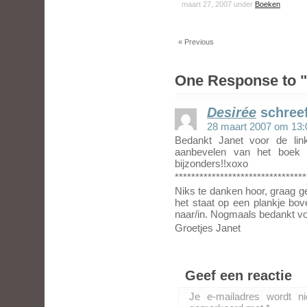
maart 27, 2007 under
Boeken
« Previous
One Response to "
Desirée
schree
28 maart 2007 om 13:
Bedankt Janet voor de lin
aanbevelen van het boek w
bijzonders!!xoxo
********************************
Niks te danken hoor, graag ge
het staat op een plankje bov
naar/in. Nogmaals bedankt voo
Groetjes Janet
Geef een reactie
Je e-mailadres wordt ni