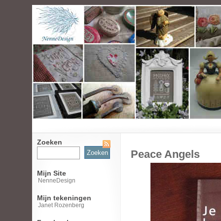
Zoeken
Zoeken
Peace Angels
naar:
Mijn Site
NenneDesign
Mijn tekeningen
Janet Rozenberg