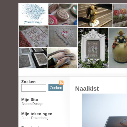
Zoeken
Zoeken
Naaikist
naar:
Mijn Site
NenneDesign
Mijn tekeningen
Janet Rozenberg