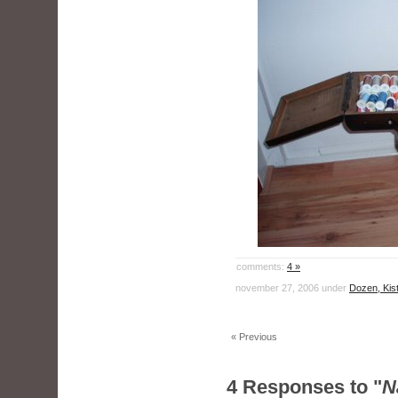
comments:
4 »
november 27, 2006 under
Dozen, Kist
« Previous
4 Responses to "
N