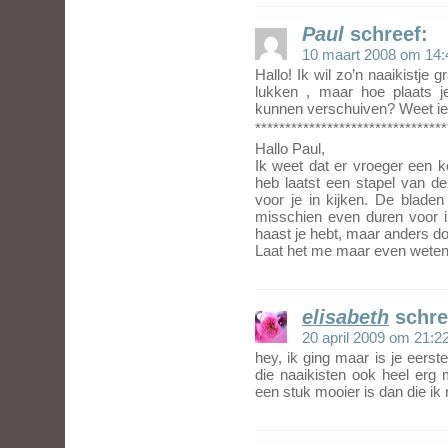
Paul
schreef:
10 maart 2008 om 14:
Hallo! Ik wil zo’n naaikistje
lukken , maar hoe plaats je
kunnen verschuiven? Weet i
********************************
Hallo Paul,
Ik weet dat er vroeger een ke
heb laatst een stapel van d
voor je in kijken. De bladen
misschien even duren voor i
haast je hebt, maar anders do
Laat het me maar even weten
elisabeth
schre
20 april 2009 om 21:2
hey, ik ging maar is je eerst
die naaikisten ook heel erg
een stuk mooier is dan die ik 