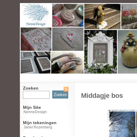
Zoeken
Zoeken
Middagje bos
naar:
Mijn Site
NenneDesign
Mijn tekeningen
Janet Rozenberg