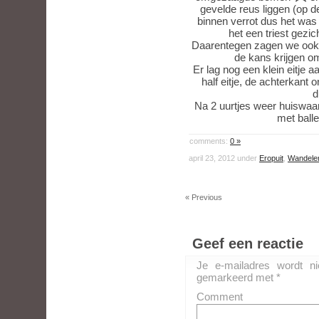
gevelde reus liggen (op de
binnen verrot dus het was
het een triest gezi
Daarentegen zagen we ook w
de kans krijgen om
Er lag nog een klein eitje 
half eitje, de achterkant o
d
Na 2 uurtjes weer huiswaa
met ball
comments:
0 »
april 23, 2012 under
Eropuit
,
Wandele
« Previous
Geef een reactie
Je e-mailadres wordt ni
gemarkeerd met
*
Comment