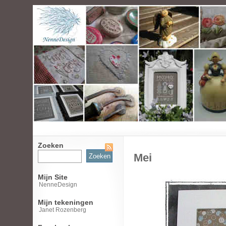
Zoeken
Zoeken
Mei
naar:
Mijn Site
NenneDesign
Mijn tekeningen
Janet Rozenberg