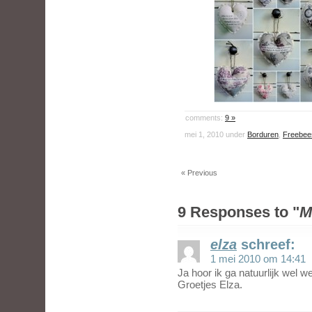
comments:
9 »
mei 1, 2010 under
Borduren
,
Freebee
« Previous
9 Responses to "
M
elza
schreef:
1 mei 2010 om 14:41
Ja hoor ik ga natuurlijk wel w
Groetjes Elza.