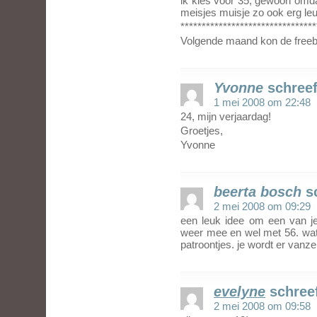
ik kies voor 35, gewoon omda
meisjes muisje zo ook erg leu
********************************
Volgende maand kon de freebe
Yvonne
schreef
1 mei 2008 om 22:48
24, mijn verjaardag!
Groetjes,
Yvonne
beerta bosch
s
2 mei 2008 om 09:29
een leuk idee om een van je 
weer mee en wel met 56. wat h
patroontjes. je wordt er vanzel
evelyne
schree
2 mei 2008 om 09:58