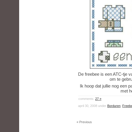
De freebee is een ATC-tje 
om te gebru
Ik hoop dat jullie nog een 
met h
comments:
27 »
april 30, 2008 under
Borduren
,
Freeb
« Previous