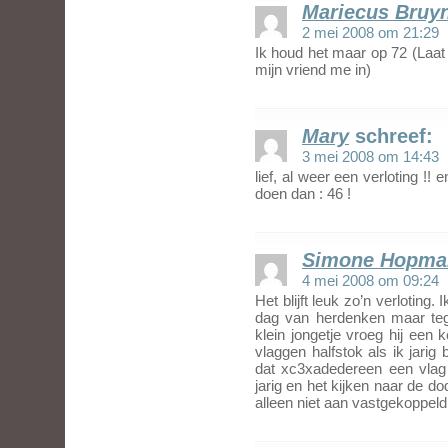
Mariecus Bruy
2 mei 2008 om 21:29
Ik houd het maar op 72 (Laat 
mijn vriend me in)
Mary
schreef:
3 mei 2008 om 14:43
lief, al weer een verloting !!
doen dan : 46 !
Simone Hopma
4 mei 2008 om 09:24
Het blijft leuk zo’n verloting
dag van herdenken maar tege
klein jongetje vroeg hij e
vlaggen halfstok als ik jarig
dat xc3xadedereen een vlag 
jarig en het kijken naar de d
alleen niet aan vastgekoppeld