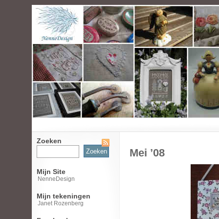
Zoeken
Zoeken
Mei ’08
naar:
Mijn Site
NenneDesign
Mijn tekeningen
Janet Rozenberg