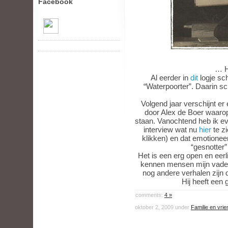
Facebook
… H
Al eerder in
dit
logje sch
“Waterpoorter”. Daarin sch
Volgend jaar verschijnt 
door Alex de Boer waarop
staan. Vanochtend heb ik ev
interview wat nu
hier
te z
klikken) en dat emotioneer
“gesnotter
Het is een erg open en eerli
kennen mensen mijn vader m
nog andere verhalen zijn d
Hij heeft een 
comments:
4 »
oktober 2, 2009 under
Familie en vri