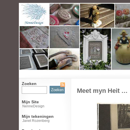
Zoeken
Zoeken
Meet myn Heit …
naar:
Mijn Site
NenneDesign
Mijn tekeningen
Janet Rozenberg