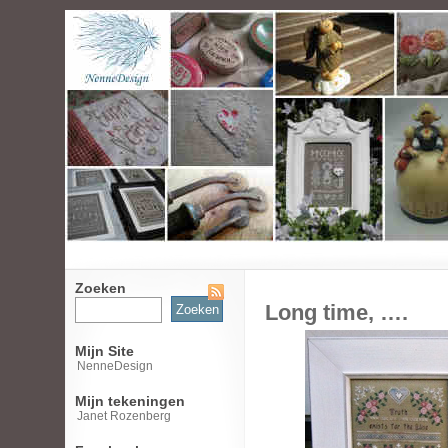
Zoeken
Zoeken
Long time, ….
naar:
Mijn Site
NenneDesign
Mijn tekeningen
Janet Rozenberg