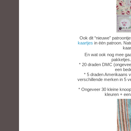
Ook dit “nieuwe” patroontje
kaartjes
in één patroon. Natu
kaar
En wat ook nog mee gaat
pakketjes.
* 20 draden DMC (ongeveer 
een bede
* 5 draden Amerikaans v
verschillende merken in 5 v
* Ongeveer 30 kleine knoop
kleuren + een