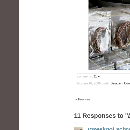
comments:
11 »
februari 16, 2009 under
Beurzen
,
Bor
« Previous
11 Responses to "
joseekool
schr