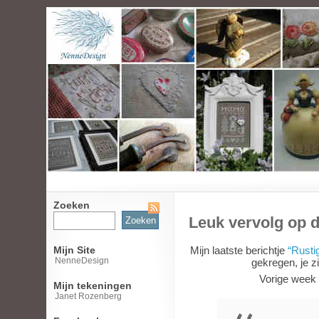
Zoeken
Zoeken
Leuk vervolg op 
naar:
Mijn Site
Mijn laatste berichtje
“Rusti
NenneDesign
gekregen, je zi
Vorige week k
Mijn tekeningen
Janet Rozenberg