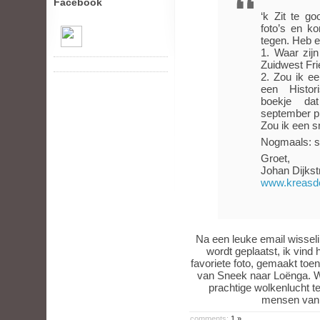
Facebook
‘k Zit te g
foto’s en ko
tegen. Heb e
1. Waar zij
Zuidwest Fri
2. Zou ik e
een Histor
boekje d
september pl
Zou ik een s
Nogmaals: sc
Groet,
Johan Dijkst
www.kreasde
Na een leuke email wisselin
wordt geplaatst, ik vind
favoriete foto, gemaakt to
van Sneek naar Loënga. We 
prachtige wolkenlucht t
mensen van 
comments:
1 »