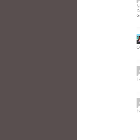
N
D
G
O
H
H