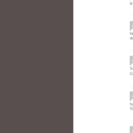
i
H
d
S
G
h
S