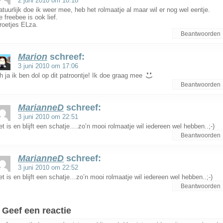
2 juni 2010 om 10:18
atuurlijk doe ik weer mee, heb het rolmaatje al maar wil er nog wel eentje.
e freebee is ook lief.
roetjes ELza.
Beantwoorden
Marion
schreef:
3 juni 2010 om 17:06
h ja ik ben dol op dit patroontje! Ik doe graag mee
Beantwoorden
MarianneD
schreef:
3 juni 2010 om 22:51
et is en blijft een schatje….zo’n mooi rolmaatje wil iedereen wel hebben..;-)
Beantwoorden
MarianneD
schreef:
3 juni 2010 om 22:52
et is en blijft een schatje…zo’n mooi rolmaatje wil iedereen wel hebben..;-)
Beantwoorden
Geef een reactie