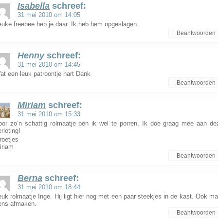
Isabella
schreef:
31 mei 2010 om 14:05
euke freebee heb je daar. Ik heb hem opgeslagen.
Beantwoorden
Henny
schreef:
31 mei 2010 om 14:45
at een leuk patroontje hart Dank
Beantwoorden
Miriam
schreef:
31 mei 2010 om 15:33
oor zo’n schattig rolmaatje ben ik wel te porren. Ik doe graag mee aan de
rloting!
roetjes
iriam
Beantwoorden
Berna
schreef:
31 mei 2010 om 18:44
euk rolmaatje Inge. Hij ligt hier nog met een paar steekjes in de kast. Ook ma
ens afmaken.
Beantwoorden