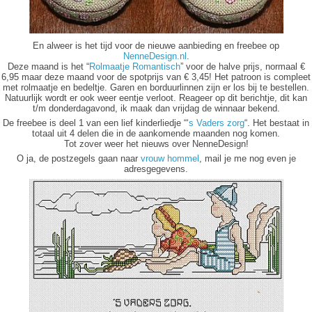
En alweer is het tijd voor de nieuwe aanbieding en freebee op
NenneDesign.nl
.
Deze maand is het “
Rolmaatje Romantisch
” voor de halve prijs, normaal €
6,95 maar deze maand voor de spotprijs van € 3,45! Het patroon is compleet
met rolmaatje en bedeltje. Garen en borduurlinnen zijn er los bij te bestellen.
Natuurlijk wordt er ook weer eentje verloot. Reageer op dit berichtje, dit kan
t/m donderdagavond, ik maak dan vrijdag de winnaar bekend.
De freebee is deel 1 van een lief kinderliedje “‘
s Vaders zorg
“. Het bestaat in
totaal uit 4 delen die in de aankomende maanden nog komen.
Tot zover weer het nieuws over NenneDesign!
O ja, de postzegels gaan naar
vrouw hommel
, mail je me nog even je
adresgegevens.