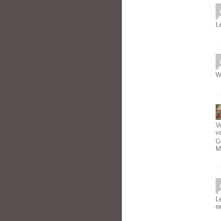
L
W
V
ve
G
M
L
e