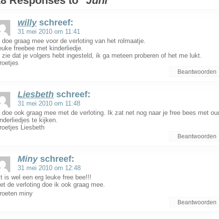
8 Responses to "
Juni
"
willy
schreef:
31 mei 2010 om 11:41
k doe graag mee voor de verloting van het rolmaatje.
euke freebee met kinderliedje.
k zie dat je volgers hebt ingesteld, ik ga meteen proberen of het me lukt.
roetjes
Beantwoorden
Liesbeth
schreef:
31 mei 2010 om 11:48
k doe ook graag mee met de verloting. Ik zat net nog naar je free bees met ou
nderliedjes te kijken.
roetjes Liesbeth
Beantwoorden
Miny
schreef:
31 mei 2010 om 12:48
t is wel een erg leuke free bee!!!
et de verloting doe ik ook graag mee.
roeten miny
Beantwoorden