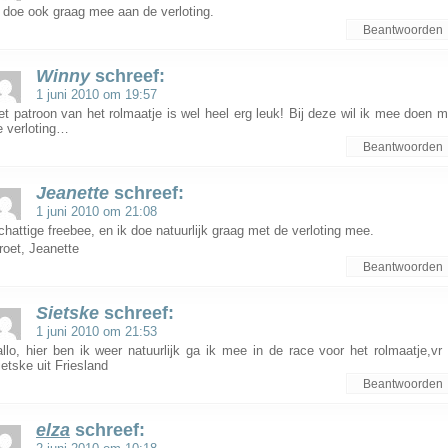
k doe ook graag mee aan de verloting.
Beantwoorden
Winny
schreef:
1 juni 2010 om 19:57
et patroon van het rolmaatje is wel heel erg leuk! Bij deze wil ik mee doen m
e verloting…
Beantwoorden
Jeanette
schreef:
1 juni 2010 om 21:08
chattige freebee, en ik doe natuurlijk graag met de verloting mee.
roet, Jeanette
Beantwoorden
Sietske
schreef:
1 juni 2010 om 21:53
allo, hier ben ik weer natuurlijk ga ik mee in de race voor het rolmaatje,vr 
ietske uit Friesland
Beantwoorden
elza
schreef: