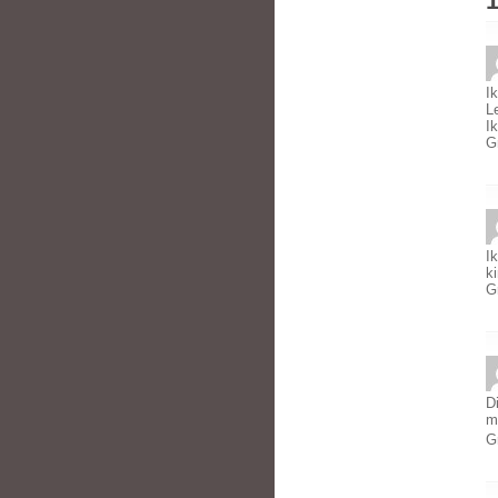
1
I
L
I
G
I
ki
G
Di
m
G