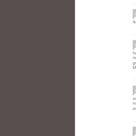
I
ha
o
g
M
o
s
e