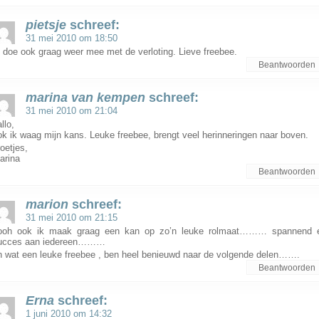
pietsje
schreef:
31 mei 2010 om 18:50
k doe ook graag weer mee met de verloting. Lieve freebee.
Beantwoorden
marina van kempen
schreef:
31 mei 2010 om 21:04
llo,
ok ik waag mijn kans. Leuke freebee, brengt veel herinneringen naar boven.
roetjes,
arina
Beantwoorden
marion
schreef:
31 mei 2010 om 21:15
ooh ook ik maak graag een kan op zo’n leuke rolmaat……… spannend 
ucces aan iedereen………
n wat een leuke freebee , ben heel benieuwd naar de volgende delen…….
Beantwoorden
Erna
schreef:
1 juni 2010 om 14:32