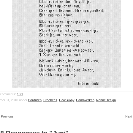
comments:
18 »
mei 31, 2010 under
Borduren
,
Freebees
,
Give Away
,
Handwerken
,
NenneDesign
 Previous
Next