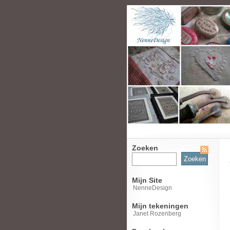
Zoeken
Zoeken
naar:
Mijn Site
NenneDesign
Mijn tekeningen
Janet Rozenberg