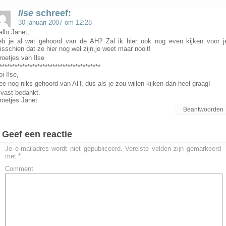
Ilse
schreef:
30 januari 2007 om 12:28
allo Janet,
eb je al wat gehoord van de AH? Zal ik hier ook nog even kijken voor j
isschien dat ze hier nog wel zijn,je weet maar nooit!
roetjes van Ilse
****************************************
i Ilse,
ee nog niks gehoord van AH, dus als je zou willen kijken dan heel graag!
lvast bedankt.
roetjes Janet
Beantwoorden
Geef een reactie
Je e-mailadres wordt niet gepubliceerd.
Vereiste velden zijn gemarkeerd
met
*
Comment