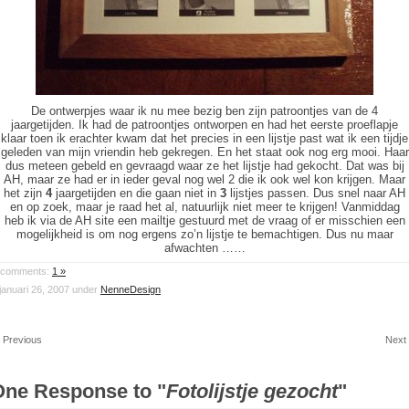
De ontwerpjes waar ik nu mee bezig ben zijn patroontjes van de 4
jaargetijden. Ik had de patroontjes ontworpen en had het eerste proeflapje
klaar toen ik erachter kwam dat het precies in een lijstje past wat ik een tijdje
geleden van mijn vriendin heb gekregen. En het staat ook nog erg mooi. Haar
dus meteen gebeld en gevraagd waar ze het lijstje had gekocht. Dat was bij
AH, maar ze had er in ieder geval nog wel 2 die ik ook wel kon krijgen. Maar
het zijn
4
jaargetijden en die gaan niet in
3
lijstjes passen. Dus snel naar AH
en op zoek, maar je raad het al, natuurlijk niet meer te krijgen! Vanmiddag
heb ik via de AH site een mailtje gestuurd met de vraag of er misschien een
mogelijkheid is om nog ergens zo’n lijstje te bemachtigen. Dus nu maar
afwachten ……
comments:
1 »
januari 26, 2007 under
NenneDesign
 Previous
Next
One Response to "
Fotolijstje gezocht
"