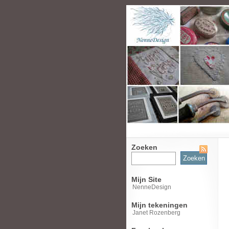
Zoeken
Zoeken
naar:
Mijn Site
NenneDesign
Mijn tekeningen
Janet Rozenberg