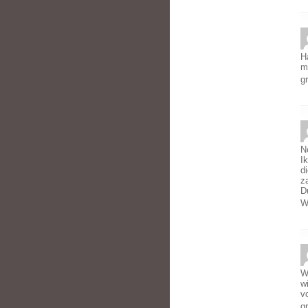
H
m
g
N
I
d
z
D
W
W
w
v
g