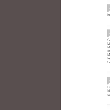
h
Ge
L
M
I
M
I
G
H
I
v