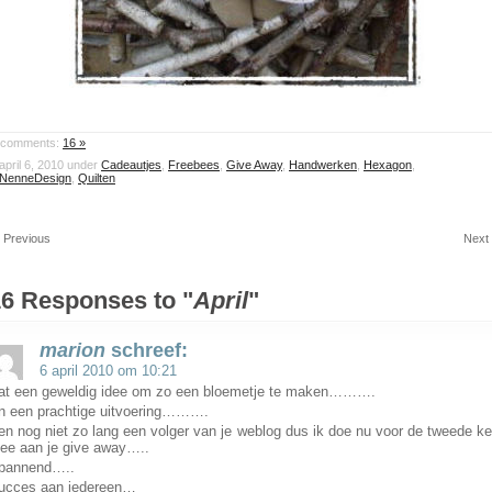
comments:
16 »
april 6, 2010 under
Cadeautjes
,
Freebees
,
Give Away
,
Handwerken
,
Hexagon
,
NenneDesign
,
Quilten
 Previous
Next
6 Responses to "
April
"
marion
schreef:
6 april 2010 om 10:21
at een geweldig idee om zo een bloemetje te maken……….
n een prachtige uitvoering……….
en nog niet zo lang een volger van je weblog dus ik doe nu voor de tweede ke
ee aan je give away…..
pannend…..
ucces aan iedereen…