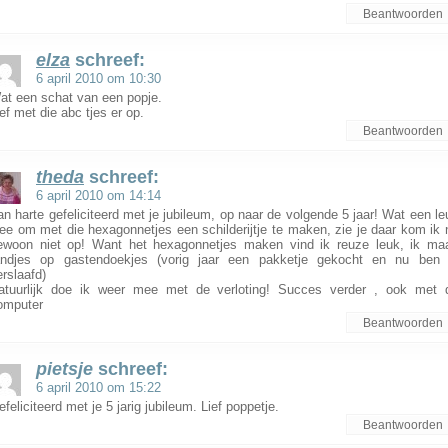
Beantwoorden
elza
schreef:
6 april 2010 om 10:30
at een schat van een popje.
ief met die abc tjes er op.
Beantwoorden
theda
schreef:
6 april 2010 om 14:14
an harte gefeliciteerd met je jubileum, op naar de volgende 5 jaar! Wat een le
dee om met die hexagonnetjes een schilderijtje te maken, zie je daar kom ik 
ewoon niet op! Want het hexagonnetjes maken vind ik reuze leuk, ik ma
andjes op gastendoekjes (vorig jaar een pakketje gekocht en nu ben 
erslaafd)
atuurlijk doe ik weer mee met de verloting! Succes verder , ook met 
omputer
Beantwoorden
pietsje
schreef:
6 april 2010 om 15:22
feliciteerd met je 5 jarig jubileum. Lief poppetje.
Beantwoorden