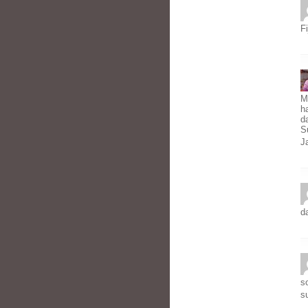
Fi
M
h
d
S
J
d
s
s