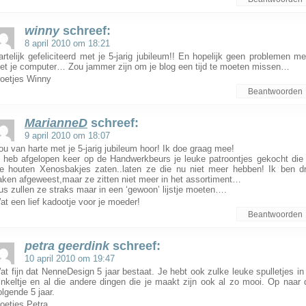
winny
schreef:
8 april 2010 om 18:21
artelijk gefeliciteerd met je 5-jarig jubileum!! En hopelijk geen problemen me
et je computer… Zou jammer zijn om je blog een tijd te moeten missen…
roetjes Winny
Beantwoorden
MarianneD
schreef:
9 april 2010 om 18:07
ou van harte met je 5-jarig jubileum hoor! Ik doe graag mee!
k heb afgelopen keer op de Handwerkbeurs je leuke patroontjes gekocht die 
ie houten Xenosbakjes zaten..laten ze die nu niet meer hebben! Ik ben dr
aken afgeweest,maar ze zitten niet meer in het assortiment…
us zullen ze straks maar in een ‘gewoon’ lijstje moeten….
at een lief kadootje voor je moeder!
Beantwoorden
petra geerdink
schreef:
10 april 2010 om 19:47
at fijn dat NenneDesign 5 jaar bestaat. Je hebt ook zulke leuke spulletjes in 
inkeltje en al die andere dingen die je maakt zijn ook al zo mooi. Op naar 
olgende 5 jaar.
roetjes Petra