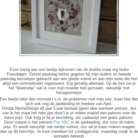
Even rustig aan een beetje bijkomen van de drukke maar erg leuke
Paasdagen. Eerste paasdag lekker gegeten bij mijn ouders en tweede
paasdag bezoekjes gebracht aan een goede vriend en aan mijn tante die hier
altijd een rommelmarkt organiseert. Erg gezellig allemaal. Op de foto zie je
het “bloemetje” wat ik voor mijn moeder heb gemaakt, natuurlijk met
hexagonnetjes
Een beetje later dan normaal i.v.m. de problemen met mijn site, maar hier da
toch ook nog de aanbieding en freebee van April.
Omdat NenneDesign dit jaar 5 jaar bestaat (geen idee wanneer precies, dus
vier ik het maar het hele jaar door!) is er iedere maand een patroon voor de
halve prijs. Ook krijg je bij je bestelling, als cadeautje een gratis patroon.
Deze maand is het patroon
Pop ABC
in de aanbieding, dus voor de halve
prijs. Er wordt natuurlijk ook eentje verloot, dus wil je kans maken reageer
dan op dit berichtje. Je kunt meedoen tot zondagavond, maandag maak ik de
winnaars bekend.