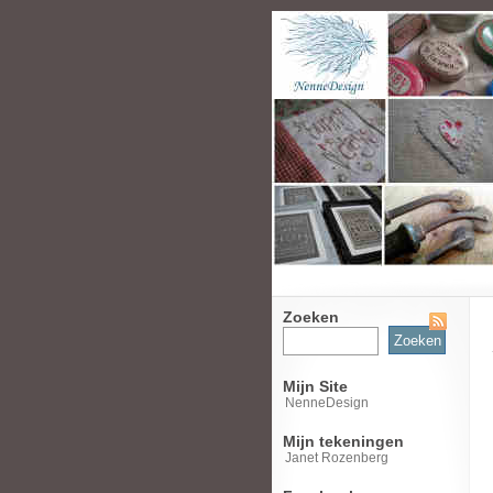
Zoeken
Zoeken
naar:
Mijn Site
NenneDesign
Mijn tekeningen
Janet Rozenberg