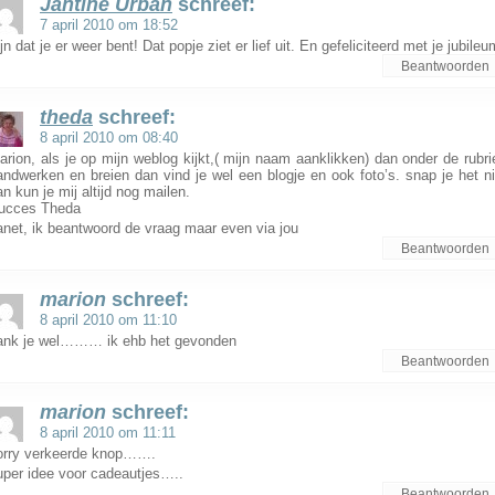
Jantine Urban
schreef:
7 april 2010 om 18:52
jn dat je er weer bent! Dat popje ziet er lief uit. En gefeliciteerd met je jubileu
Beantwoorden
theda
schreef:
8 april 2010 om 08:40
arion, als je op mijn weblog kijkt,( mijn naam aanklikken) dan onder de rubri
andwerken en breien dan vind je wel een blogje en ook foto’s. snap je het ni
an kun je mij altijd nog mailen.
ucces Theda
anet, ik beantwoord de vraag maar even via jou
Beantwoorden
marion
schreef:
8 april 2010 om 11:10
ank je wel……… ik ehb het gevonden
Beantwoorden
marion
schreef:
8 april 2010 om 11:11
orry verkeerde knop…….
uper idee voor cadeautjes…..
Beantwoorden