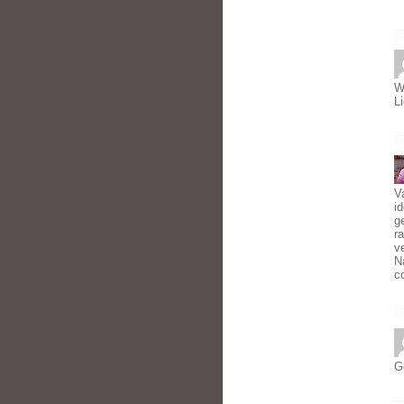
W
L
V
i
g
r
v
N
c
Ge