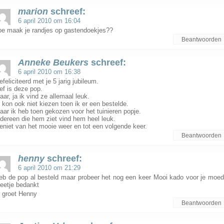
marion
schreef:
6 april 2010 om 16:04
oe maak je randjes op gastendoekjes??
Beantwoorden
Anneke Beukers
schreef:
6 april 2010 om 16:38
feliciteerd met je 5 jarig jubileum.
ief is deze pop.
aar, ja ik vind ze allemaal leuk.
k kon ook niet kiezen toen ik er een bestelde.
aar ik heb toen gekozen voor het tuinieren popje.
edereen die hem ziet vind hem heel leuk.
eniet van het mooie weer en tot een volgende keer.
Beantwoorden
henny
schreef:
6 april 2010 om 21:29
eb de pop al besteld maar probeer het nog een keer Mooi kado voor je moed
deetje bedankt
r groet Henny
Beantwoorden