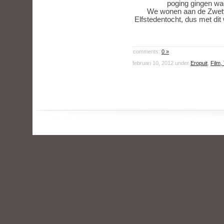
poging gingen wag
We wonen aan de Zwette
Elfstedentocht, dus met dit 
comments:
0 »
februari 10, 2012 under
Eropuit
,
Film,