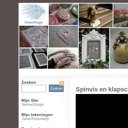
Zoeken
Zoeken
Spinvis en klaps
naar:
Mijn Site
NenneDesign
Mijn tekeningen
Janet Rozenberg