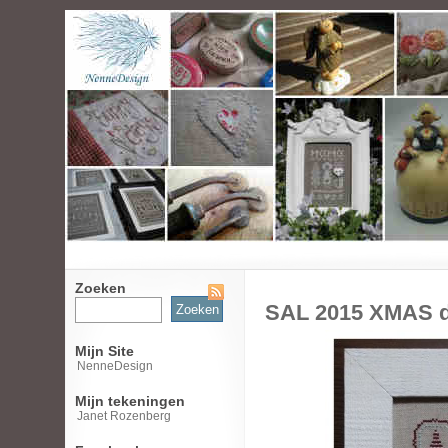
Zoeken
Zoeken
SAL 2015 XMAS d
naar:
Mijn Site
NenneDesign
Mijn tekeningen
Janet Rozenberg