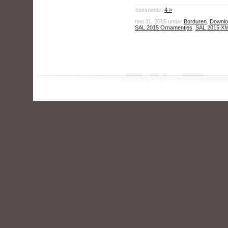
comments:
4 »
mei 31, 2015 under
Borduren
,
Downlo
SAL 2015 Ornamentjes
,
SAL 2015 X