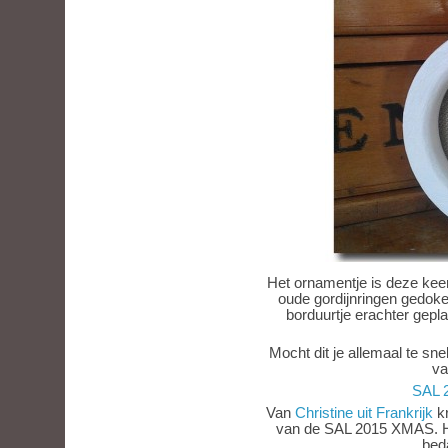
Het ornamentje is deze keer
oude gordijnringen gedoken
borduurtje erachter geplak
Mocht dit je allemaal te sne
va
SAL 
Van
Christine uit Frankrijk
kr
van de SAL 2015 XMAS. He
beda