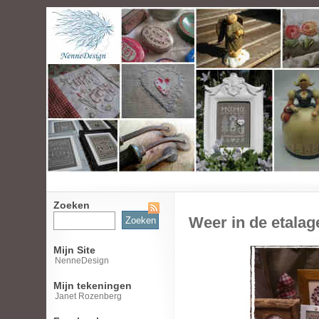
Zoeken
Zoeken
Weer in de etalag
naar:
Mijn Site
NenneDesign
Mijn tekeningen
Janet Rozenberg