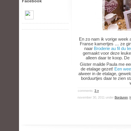
Facebook
En zo nam ik vorige week 
Franse kamertjes … ze gin
naar
Broderie au fil du 
gemaakt voor deze leuke 
alleen daar te koop. De
Gister mailde Paula me een
de etalage gezet!
Een wee
alweer in de etalage, geweld
borduurtjes daar te zien 
comments:
3 »
november 30, 2011 under
Borduren
,