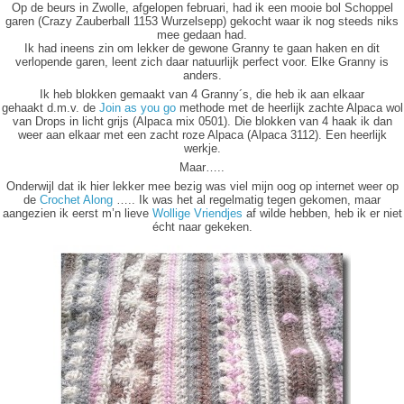
Op de beurs in Zwolle, afgelopen februari, had ik een mooie bol Schoppel
garen (Crazy Zauberball 1153 Wurzelsepp) gekocht waar ik nog steeds niks
mee gedaan had.
Ik had ineens zin om lekker de gewone Granny te gaan haken en dit
verlopende garen, leent zich daar natuurlijk perfect voor. Elke Granny is
anders.
Ik heb blokken gemaakt van 4 Granny´s, die heb ik aan elkaar
gehaakt d.m.v. de
Join as you go
methode met de heerlijk zachte Alpaca wol
van Drops in licht grijs (Alpaca mix 0501). Die blokken van 4 haak ik dan
weer aan elkaar met een zacht roze Alpaca (Alpaca 3112). Een heerlijk
werkje.
Maar…..
Onderwijl dat ik hier lekker mee bezig was viel mijn oog op internet weer op
de
Crochet Along
….. Ik was het al regelmatig tegen gekomen, maar
aangezien ik eerst m’n lieve
Wollige Vriendjes
af wilde hebben, heb ik er niet
écht naar gekeken.