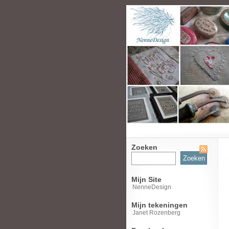
Zoeken
Zoeken
naar:
Mijn Site
NenneDesign
Mijn tekeningen
Janet Rozenberg