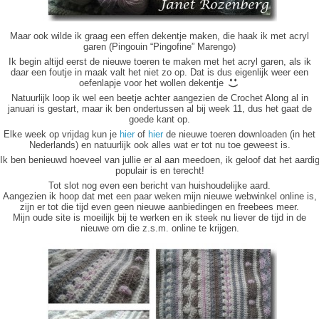
Maar ook wilde ik graag een effen dekentje maken, die haak ik met acryl
garen (Pingouin “Pingofine” Marengo)
Ik begin altijd eerst de nieuwe toeren te maken met het acryl garen, als ik
daar een foutje in maak valt het niet zo op. Dat is dus eigenlijk weer een
oefenlapje voor het wollen dekentje
Natuurlijk loop ik wel een beetje achter aangezien de Crochet Along al in
januari is gestart, maar ik ben ondertussen al bij week 11, dus het gaat de
goede kant op.
Elke week op vrijdag kun je
hier
of
hier
de nieuwe toeren downloaden (in het
Nederlands) en natuurlijk ook alles wat er tot nu toe geweest is.
Ik ben benieuwd hoeveel van jullie er al aan meedoen, ik geloof dat het aardi
populair is en terecht!
Tot slot nog even een bericht van huishoudelijke aard.
Aangezien ik hoop dat met een paar weken mijn nieuwe webwinkel online is,
zijn er tot die tijd even geen nieuwe aanbiedingen en freebees meer.
Mijn oude site is moeilijk bij te werken en ik steek nu liever de tijd in de
nieuwe om die z.s.m. online te krijgen.